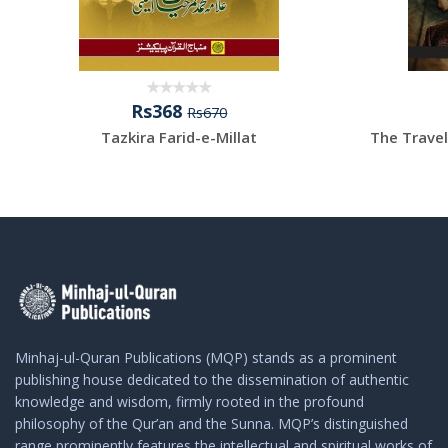
Rs368
Rs670
Tazkira Farid-e-Millat
The Travels
Minhaj-ul-Quran Publications (MQP) stands as a prominent
publishing house dedicated to the dissemination of authentic
knowledge and wisdom, firmly rooted in the profound
philosophy of the Qur’an and the Sunna. MQP’s distinguished
range prominently features the intellectual and spiritual works of