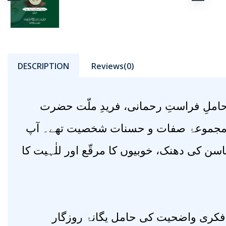
DESCRIPTION
Reviews(0)
، حاملِ فراستِ رحمانی، فریدِ ملّت حضرت
اور مجموعۂ صفات و حسنات شخصیت تھے۔ آپ
کی دھنک، خوبیوں کا مرقّع اور للٰہیت کا
 فکری واضحیت کی حامل یگانۂ روزگار