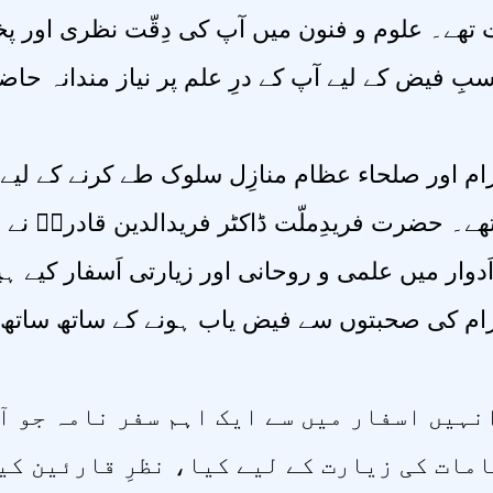
ھے۔ علوم و فنون میں آپ کی دِقّت نظری اور پختگ
بِ فیض کے لیے آپ کے درِ علم پر نیاز مندانہ حاض
رام اور صلحاء عظام منازِل سلوک طے کرنے کے لیے ع
ھے۔ حضرت فریدِملّت ڈاکٹر فریدالدین قادریؒ نے ب
دوار میں علمی و روحانی اور زیارتی اَسفار کیے 
کرام کی صحبتوں سے فیض یاب ہونے کے ساتھ ساتھ 
نہیں اسفار ميں سے ایک اہم سفر نامہ جو آ
مات کی زیارت کے لیے کیا، نظرِ قارئین کی