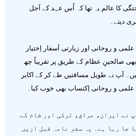
ی کا عالم یہ تھا کہ اُس عہد کے اَجل
ری دیتے۔
لمی و روحانی اور زیارتی اَسفار اِختیار
ھی صالحینِ عظام کے طریق پر تقریباً چھ
ہیں۔ آپ نے طویل مسافتیں طے کر کے اکابر
علمی و روحانی اِکتساب بھی خوب کیا۔
پ نے ایران، عراق، ترکی اور شام کے
ا جا رہا ہے۔ یہ سفر نامہ قبل ازیں