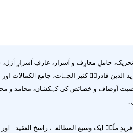
ریک، حاملِ معارِف و اَسرار، عارفِ اَسرارِ اَزل
رید الدین قادریؒ کثیر الجہات، جامع الکمالات 
ت اَوصاف و خصائص کی کہکشاں، محامد و محاسن 
ی۔
یدِ ملّتؒ ایک وسیع المطالعہ، راسخ العقیدہ اور