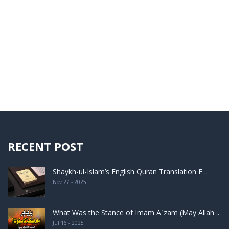
RECENT POST
Shaykh-ul-Islam’s English Quran Translation F ..
Nov 27 - 2025
What Was the Stance of Imam Aʿzam (May Allah ..
Jul 16 - 2025