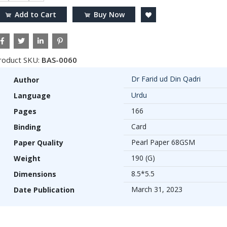
Add to Cart
Buy Now
roduct SKU:
BAS-0060
Dr Farid ud Din Qadri
Author
Urdu
Language
166
Pages
Card
Binding
Pearl Paper 68GSM
Paper Quality
190 (G)
Weight
8.5*5.5
Dimensions
March 31, 2023
Date Publication