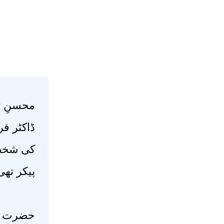
محسنِ تح
ڈاکٹر ف
کی شخصی
پیکر تھ
حضرت فر