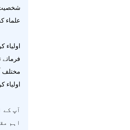
شخصیت ت
علماء کس
اولیاء ک
فرماتے ت
مختلف اَ
اولیاء 
آپ کے ا
اہم مقا