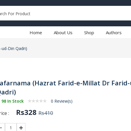
Home
About Us
Shop
Authors
d-ud-Din Qadri)
afarnama (Hazrat Farid-e-Millat Dr Farid
adri)
98 In Stock
0 Review(s)
Rs328
Rs410
ice :
1