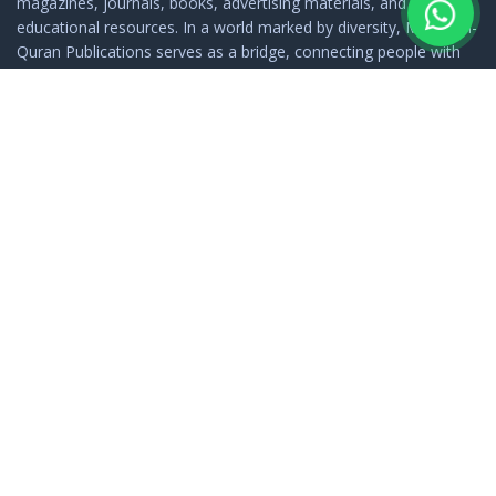
magazines, journals, books, advertising materials, and
educational resources. In a world marked by diversity, Minhaj-ul-
Quran Publications serves as a bridge, connecting people with
the rich tapestry of Islamic thought and spirituality.
FOOTER LINKS
Home
About Us
Privacy Policy
Terms & Condition
Shipping Policy
Return & Refund Policy