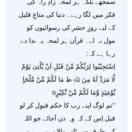
سمجھے بلکہ ہر لمحہ زادِ راہ کی
فکر میں لگا رہے۔ دنیا کی متاعِ قلیل
کے لیے روزِ حشر کی رسوائیوں کو
مول نہ لے۔ قرآن ہر لمحہ یہ ندا دے
رہا ہے کہ:
اِسْتَجِیْبُوا لِرَبِّکُمْ مِّنْ قَبْلِ اَنْ یَّاْتِیَ یَوْمٌ
لَّا مَرَدَّ لَهٗ مِنَ ﷲِ ط مَا لَکُمْ مِّنْ مَّلْجَاٍ
یَّوْمَئِذٍ وَّمَا لَکُمْ مِّنْ نَّکِیْرٍo
’’تم لوگ اپنے رب کا حکم قبول کر لو
قبل اِس کے کہ وہ دن آجائے جو اللہ
کی طرف سے ٹلنے والا نہیں ہے، نہ