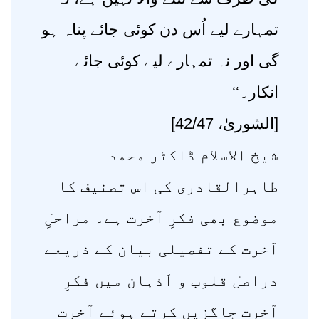
تمہارے لیے اُس دن کوئی جائے پناہ ہو
گی اور نہ تمہارے لیے کوئی جائے
انکار۔‘‘
[الشوریٰ، 42/47]
شیخ الاسلام ڈاکٹر محمد
طاہرالقادری کی اس تصنیف کا
موضوع بھی فکرِ آخرت ہے۔ مراحلِ
آخرت کے تفصیلی بیان کے ذریعے
دراصل قلوب و اَذہان میں فکرِ
آخرت جاگزیں کرتے ہوئے آخرت