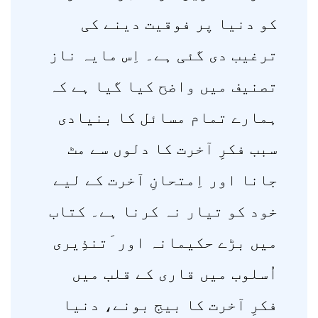
کو دنیا پر فوقیت دینے کی
ترغیب دی گئی ہے۔ اِس مایہ ناز
تصنیف میں واضح کیا گیا ہے کہ
ہمارے تمام مسائل کا بنیادی
سبب فکرِ آخرت کا دلوں سے مٹ
جانا اور اِمتحانِ آخرت کے لیے
خود کو تیار نہ کرنا ہے۔ کتاب
میں بڑے حکیمانہ اور َتنذِیری
اُسلوب میں قاری کے قلب میں
فکرِ آخرت کا بیج بونے، دنیا