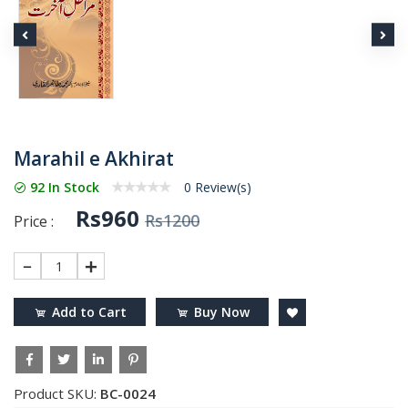
Marahil e Akhirat
92 In Stock
0 Review(s)
Rs960
Rs1200
Price :
1
Add to Cart
Buy Now
Product SKU:
BC-0024