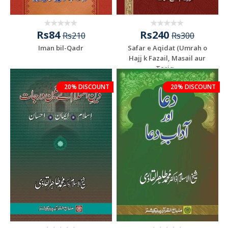
Rs84
Rs240
Rs210
Rs300
Iman bil-Qadr
Safar e Aqidat (Umrah o
Hajj k Fazail, Masail aur
Tariq...
20% DISCOUNT
20% DISCOUNT