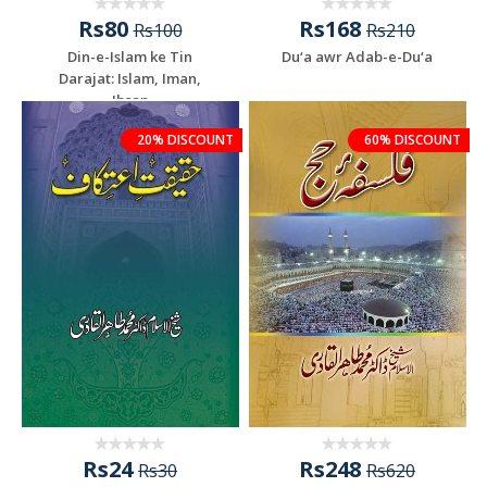
Rs80
Rs168
Rs100
Rs210
Din-e-Islam ke Tin
Du‘a awr Adab-e-Du‘a
Darajat: Islam, Iman,
Ihsan
20% DISCOUNT
60% DISCOUNT
Rs24
Rs248
Rs30
Rs620