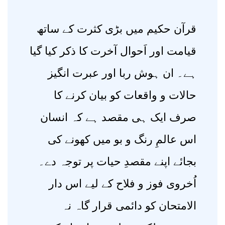
قرآن حکیم میں بڑی کثرت کے ساتھ
قیامت اور اَحوال آخرت کا ذکر کیا گیا
ہے۔ ان ہوش ربا اور عبرت انگیز
حالات و واقعات کو بیان کرنے کا
صرف ایک ہی مقصد ہے کہ انسان
اس عالمِ رنگ و بو میں کھونے کی
بجائے اپنے مقصدِ حیات پر توجہ دے۔
اُخروی فوز و فلاح کے لیے اس دار
الامتحان کو دائمی قرار گاہ نہ