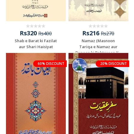
Rs320
Rs216
Rs400
Rs270
Shab e Barat ki Fazilat
Namaz (Masnoon
aur Shari Haisiyat
Tariqa e Namaz aur
Duaoon ki Behtareen K...
60% DISCOUNT
20% DISCOUNT