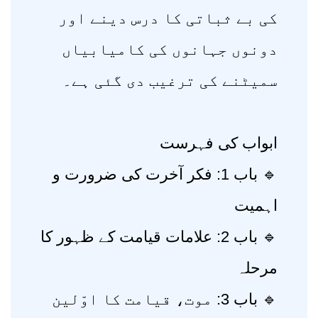
کی بے ثباتی کا درس دینے اور
دونوں جہانوں کی کامیابیاں
سمیٹنے کی ترغیب دی گئی ہے۔
ابواب کی فہرست
🔹 باب 1: فکر آخرت کی ضرورت و
اہمیت
🔹 باب 2: علامات قیامت کے ظہور کا
مرحلہ
🔹 باب 3: موت، قیامت کا اوّلین