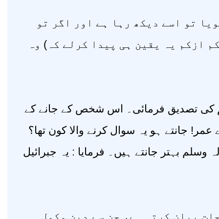
’’( تو اسے دیکھ رہا ہے اور اگر تو
(م ازکم یہ یقین ہی پیدا کرلے کہ) وہ
م کی تصدیق فرمائی۔ اس شخص کے جانے کے
 عمر! جانتے ہو یہ سوال کرنے والا کون تھا؟
 وسلم بہتر جانتے ہیں۔ فرمایا : یہ جبرائیل
جات بیان کرتی ہے، جن سے دین مکمل