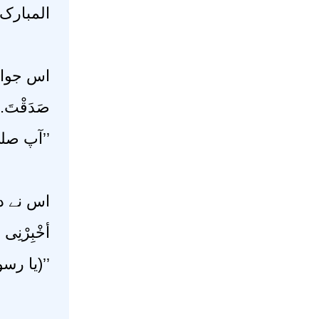
المبار‘‘
اس جو :
صَدَقْتَ.
آپ صلی‘‘
اس نے :
أخْبِرْنِ.
یا رسو‘‘