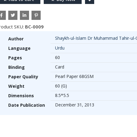
roduct SKU:
BC-0009
Shaykh-ul-Islam Dr Muhammad Tahir-ul-
Author
Urdu
Language
60
Pages
Card
Binding
Pearl Paper 68GSM
Paper Quality
60 (G)
Weight
8.5*5.5
Dimensions
December 31, 2013
Date Publication