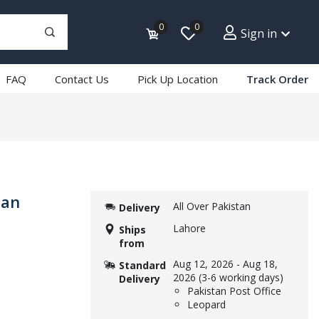
0
0
Sign in
FAQ
Contact Us
Pick Up Location
Track Order
san
All Over Pakistan
Delivery
Lahore
Ships
from
Aug 12, 2026
-
Aug 18,
Standard
2026
(3-6 working days)
Delivery
Pakistan Post Office
Leopard