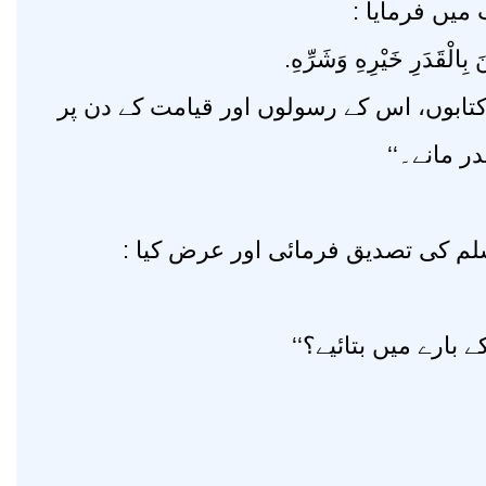
ب میں فرمایا
نَ بِالْقَدَرِ خَيْرِهِ وَشَرِّهِ
’’(ابوں، اس کے رسولوں اور قیامت کے دن پر
قدر مانے۔
وسلم کی تصدیق فرمائی اور عرض کیا
’’(بارے میں بتائیے؟