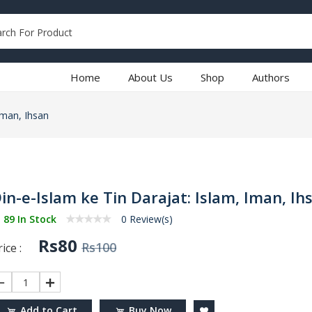
Home
About Us
Shop
Authors
Iman, Ihsan
in-e-Islam ke Tin Darajat: Islam, Iman, Ih
89 In Stock
0 Review(s)
Rs80
Rs100
ice :
1
Add to Cart
Buy Now