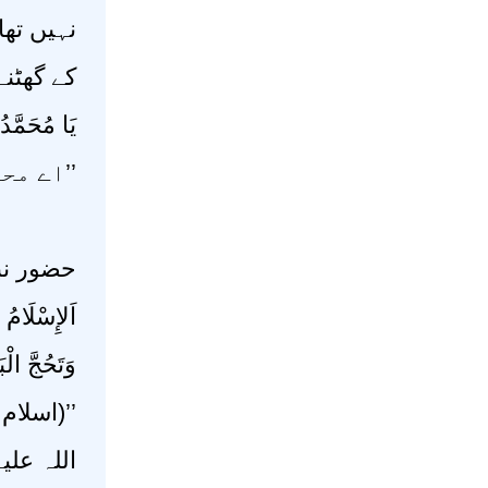
نہیں تھا
کے گھٹ :
يَا مُحَمَّد
اے م ‘‘
حضور ن :
اَلإِسْلَامُ 
وَتَحُجَّ ال.
اسلام یہ
اللہ علی