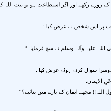
ک کے روزے رکھے اور اگر استطاعت ہو تو بیت اللہ 
اب پر اس شخص نے عرض کیا
’’ اللہ علیہ وآلہ وسلم نے سچ فرمایا۔
 دوسرا سوال کرتے ہوئے عرض کیا
ی عَنِ الايمان
’’(ل اللہ!) مجھے ایمان کے بارے میں بتائیے؟