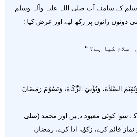
وسلم کے سامنے آپ صلی اللہ علیہ وآلہ وسلم
 اپنی دونوں رانوں پر رکھ لیے اور عرض کیا
’’اسلام کیا ہے؟
َتُقِيْمَ الصَّلاَة، وَتُؤْتِيَ الزَّکَاةَ، وَتَصُوْمَ رَمَضَانَ
’’(ے سوا کوئی معبود نہیں اور محمد (صلی
 نماز قائم کرے، زکوٰۃ ادا کرے، رمضان