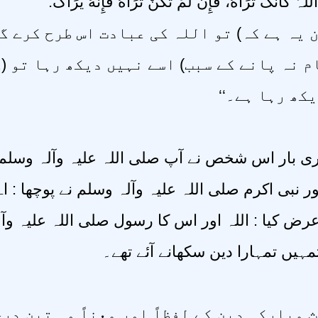
 اللہَ کَأنَّکَ تَرَاهُ، فَإِنْ لَّمْ تَکُنْ تَرَاهُ فَإِنَّهُ يَرَاکَ
ہ ہے کہ) تو اللہ کی عبادت اس طرح کرے گویا
 نہ پانے کے سبب) اسے نہیں دیکھ رہا تو (ک
دیکھ رہا ہے۔
ی بار اس شخص نے آپ صلی اللہ علیہ وآلہ وسل
 نبی اکرم صلی اللہ علیہ وآلہ وسلم نے پوچھا : اے
رض کیا : اللہ اور اس کا رسول صلی اللہ علیہ وآلہ
مہیں تمہارا دین سکھانے آئے تھے۔
 مبارکہ دین کے لفظاً اور معناً وہ تین در