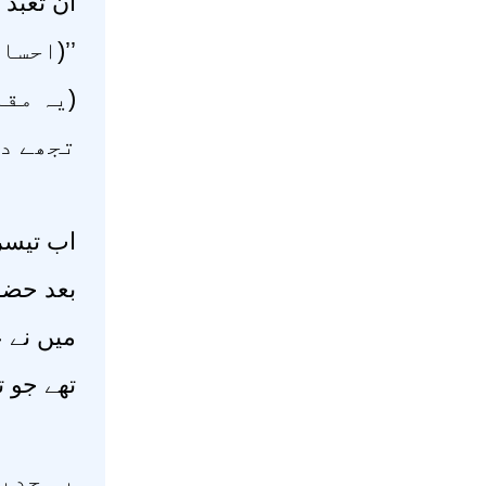
أنْ تَعْبُدَ.
احسان ی
یہ مقام
تجھے ‘‘
اب تیسر
بعد حضور
میں نے ع
تھے جو ت
یہ حدیث