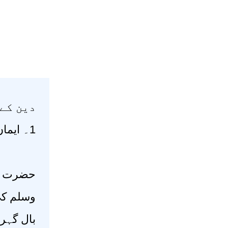
دین ک :
1۔ ایمان 2۔ اسلام 3۔ احسان
حضرت عم
وسلم ک،
بال گہرے