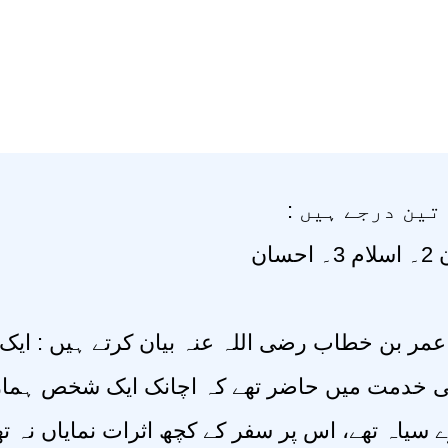
ے تین درجے ہیں
ر بن خطاب رضی اللہ عنہ بیان کرتے ہیں : ایک ر
ی خدمت میں حاضر تھے کہ اچانک ایک شخص ہمار
 سیاہ تھے، اس پر سفر کے کچھ اثرات نمایاں نہ ت