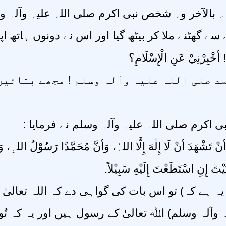
۔ بالآخر وہ شخص نبی اکرم صلی اللہ علیہ وآلہ 
نے سے گھٹنے ملا کر بیٹھ گیا اور اس نے دونوں ہاتھ
ُ! أخْبِرْنِيْ عَنِ الْإِسْلَامِ؟
حمد صلی اللہ علیہ وآلہ وسلم ! مجھے بتائیں 
بی اکرم صلی اللہ علیہ وآلہ وسلم نے فرمایا
أنْ تَشْهَدَ أنْ لَا إِلٰهَ إِلَّا اللہُ، وَأنَّ مُحَمَّدًا رَسُوْلُ اللہِ، و
ْبَيْتَ إِنِ اسْتَطَعْتَ إِلَيْهِ سَبِيْلاً
 ہے کہ) تو اس بات کی گواہی دے کہ اللہ تعالیٰ ک
ہ وآلہ وسلم) اﷲ تعالیٰ کے رسول ہیں اور یہ کہ تُو