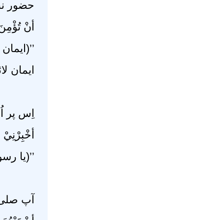
حضور  :
أنْ تُؤْمِنَ.
ایمان یہ
ایمان ‘‘
اِس پ :
أخْبِرْنِيْ
یا رسو‘‘
آپ صلی :