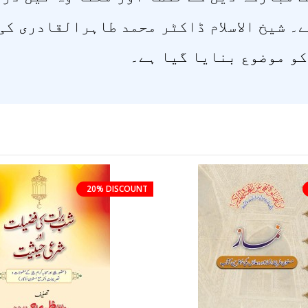
۔ شیخ الاسلام ڈاکٹر محمد طاہرالقادری کی 
کو موضوع بنایا گیا ہے۔
20% DISCOUNT