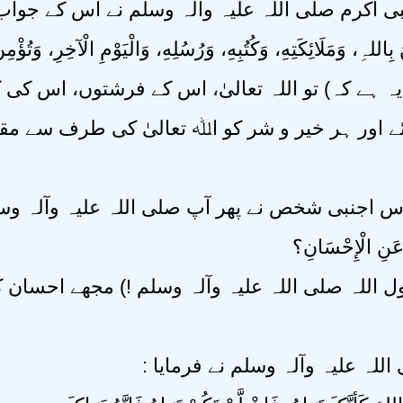
نبی اکرم صلی اللہ علیہ وآلہ وسلم نے اس کے جوا
 بِاللہِ، وَمَلَائِکَتِهِ، وَکُتُبِهِ، وَرُسُلِهِ، وَالْيَوْمِ الْآخِرِ، وَتُؤْمِ
 ہے کہ) تو اللہ تعالیٰ، اس کے فرشتوں، اس کی کت
لائے اور ہر خیر و شر کو اﷲ تعالیٰ کی طرف سے م
ر اُس اجنبی شخص نے پھر آپ صلی اللہ علیہ وآلہ 
 عَنِ الْإِحْسَانِ؟
ل اللہ صلی اللہ علیہ وآلہ وسلم !) مجھے احسان کے 
 اللہ علیہ وآلہ وسلم نے فرمایا