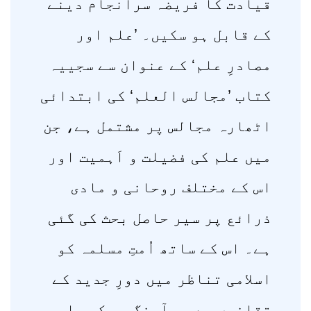
قیادت کا فریضہ سرانجام دینے
کے قابل ہو سکیں۔ ’علم اور
مصادرِ علم‘ کے عنوان سے سجییہ
کتاب ’مجالس العلم‘ کی ابتدائی
اٹھارہ مجالس پر مشتمل ہے، جن
میں علم کی فضیلت و اَہمیت اور
اس کے مختلف روحانی و مادی
ذرائع پر سیر حاصل بحث کی گئی
ہے۔ اس کے ساتھ اُمتِ مسلمہ کو
اسلامی تناظر میں دورِ جدید کے
تقاضوں سے ہم آہنگ ہو کر علمی