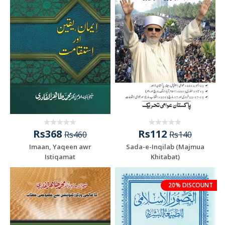
Rs368
Rs112
Rs460
Rs140
Imaan, Yaqeen awr
Sada-e-Inqilab (Majmua
Istiqamat
Khitabat)
20% DISCOUNT