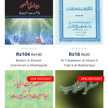
Rs104
Rs16
Rs130
Rs20
Bedari-e-Shaoor
Al-Tasawwur al-Islami li
(Zaroorat-o-Ahamiyyat)
Tabi‘a al-Bashariyya
60% DISCOUNT
20% DISCOUNT