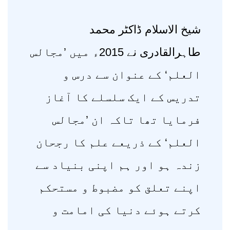
شیخ الاسلام ڈاکٹر محمد
طاہرالقادری نے 2015ء میں ’مجالس
العلم‘ کے عنوان سے درس و
تدریس کے ایک سلسلے کا آغاز
فرمایا تھا تاکہ ان ’مجالس
العلم‘ کے ذریعے علم کا رجحان
زندہ ہو اور ہم اپنی بنیاد سے
اپنے تعلق کو مضبوط و مستحکم
کرتے ہوئے دنیا کی امامت و