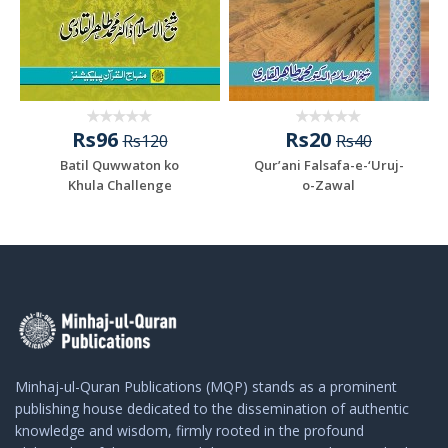
Rs96
Rs20
Rs120
Rs40
Batil Quwwaton ko
Qur’ani Falsafa-e-‘Uruj-
Khula Challenge
o-Zawal
Minhaj-ul-Quran Publications (MQP) stands as a prominent
publishing house dedicated to the dissemination of authentic
knowledge and wisdom, firmly rooted in the profound