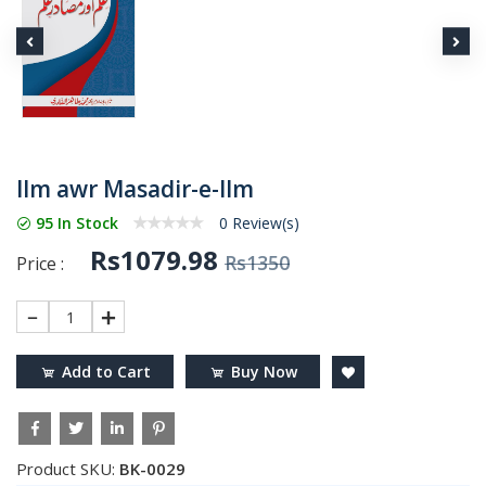
Ilm awr Masadir-e-Ilm
95 In Stock
0 Review(s)
Rs1079.98
Rs1350
Price :
1
Add to Cart
Buy Now
Product SKU:
BK-0029