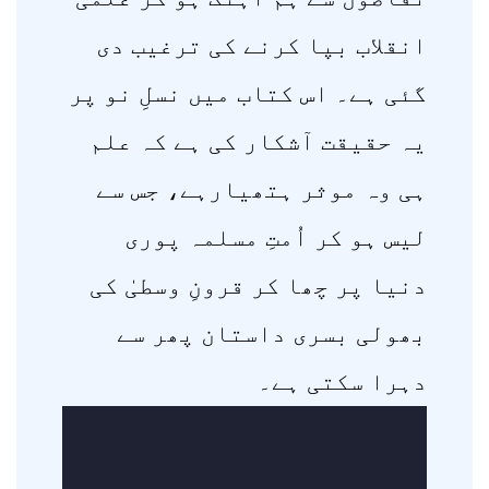
انقلاب بپا کرنے کی ترغیب دی
گئی ہے۔ اس کتاب میں نسلِ نو پر
یہ حقیقت آشکار کی ہے کہ علم
ہی وہ موثر ہتھیارہے، جس سے
لیس ہو کر اُمتِ مسلمہ پوری
دنیا پر چھا کر قرونِ وسطیٰ کی
بھولی بسری داستان پھر سے
دہرا سکتی ہے۔