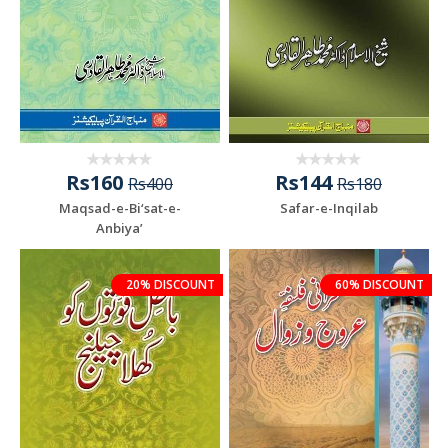
Rs160
Rs144
Rs400
Rs180
Maqsad-e-Bi‘sat-e-
Safar-e-Inqilab
Anbiya’
20% DISCOUNT
60% DISCOUNT