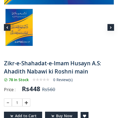
Zikr-e-Shahadat-e-Imam Husayn A.S:
Ahadith Nabawi ki Roshni main
78 In Stock
0 Review(s)
Rs448
Rs560
Price :
1
Add to Cart
Buy Now