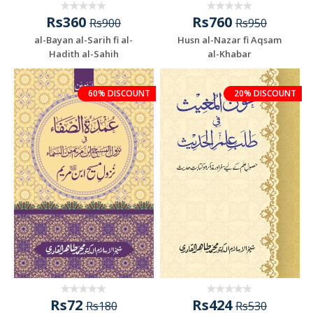
Rs360
Rs760
Rs900
Rs950
al-Bayan al-Sarih fi al-
Husn al-Nazar fi Aqsam
Hadith al-Sahih
al-Khabar
60% DISCOUNT
20% DISCOUNT
Rs72
Rs424
Rs180
Rs530