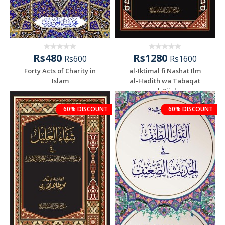
Rs480
Rs1280
Rs600
Rs1600
Forty Acts of Charity in
al-Iktimal fi Nashat Ilm
Islam
al-Hadith wa Tabaqat
al-Rijal
60% DISCOUNT
60% DISCOUNT