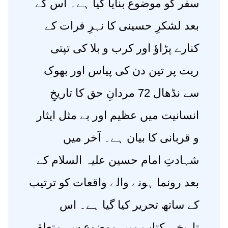
سفر کو موضوع بنایا گیا ہے۔ اس کے
بعد لشکرِ حسینی کا نہرِ فرات کے
کنارے پڑاؤ اور کرب و بلا کی تپتی
ریت پر تین دن کی پیاس اور بھوک
سے نڈھال 72 مردانِ حق کا تاریخِ
انسانیت میں عظیم اور بے مثل ایثار
و قربانی کا بیان ہے۔ آخر میں
شہادتِ امام حسین علیہ السلام کے
بعد رونما ہونے والے واقعات کو ترتیب
کے ساتھ تحریر کیا گیا ہے۔ اس
تاریخی کتاب میں موضوع سے متعلقہ