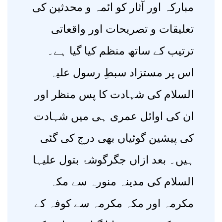
مبارکہ اور آثار کو ائمہ و محدثین کی
تعلیقات و تصریحات اور واقعاتی
ترتیب کے ساتھ منظم کیا گیا ہے۔
اس پر مستزاد سبطِ رسول علیہ
السلام کی شہادت کا پس منظر اور
ان کی اوائل عمری ہی میں شہادت
کی پیشین گوئیاں بھی درج کی گئی
ہیں۔ بعد ازاں جگرگوشۂ بتول علیہا
السلام کی مدینہ منورہ سے مکہ
مکرمہ اور مکہ مکرمہ سے کوفہ کے