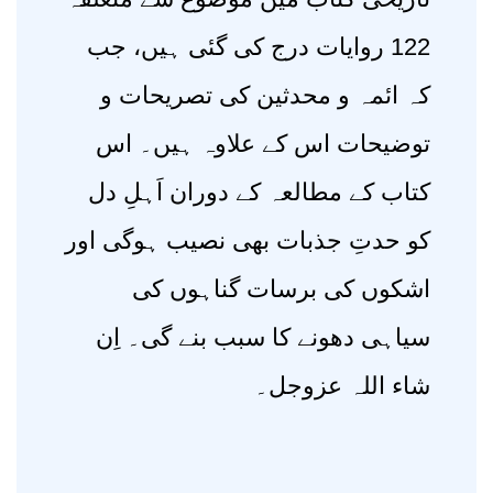
122 روایات درج کی گئی ہیں، جب
کہ ائمہ و محدثین کی تصریحات و
توضیحات اس کے علاوہ ہیں۔ اس
کتاب کے مطالعہ کے دوران اَہلِ دل
کو حدتِ جذبات بھی نصیب ہوگی اور
اشکوں کی برسات گناہوں کی
سیاہی دھونے کا سبب بنے گی۔ اِن
شاء اللہ عزوجل۔