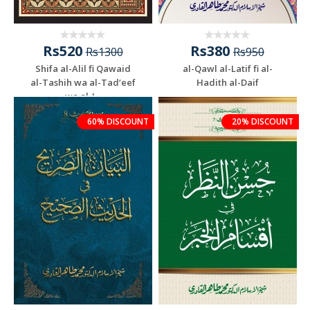
Rs520
Rs380
Rs1300
Rs950
Shifa al-Alil fi Qawaid
al-Qawl al-Latif fi al-
al-Tashih wa al-Tad‘eef
Hadith al-Daif
wa al-J...
60% DISCOUNT
20% DISCOUNT