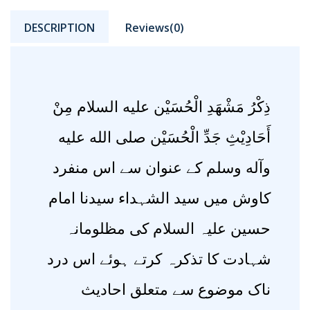
DESCRIPTION
Reviews(0)
ذِکْرُ مَشْهَدِ الْحُسَیْن علیه السلام مِنْ
أَحَادِیْثِ جَدِّ الْحُسَیْن صلی الله علیه
وآله وسلم کے عنوان سے اس منفرد
کاوش میں سید الشہداء سیدنا امام
حسین علیہ السلام کی مظلومانہ
شہادت کا تذکرہ کرتے ہوئے اس درد
ناک موضوع سے متعلق احادیث