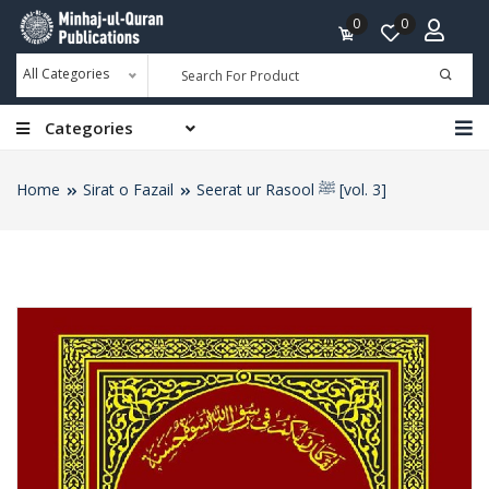
0
0
All Categories
Categories
Home
Sirat o Fazail
Seerat ur Rasool ﷺ [vol. 3]