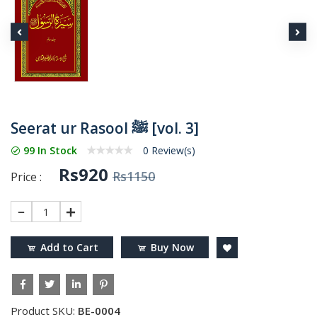
Seerat ur Rasool ﷺ [vol. 3]
99 In Stock
0 Review(s)
Rs920
Rs1150
Price :
1
Add to Cart
Buy Now
Product SKU:
BE-0004