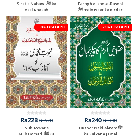
Sirat e Nabawi ﷺ ka
Farogh e Ishq-e-Rasool
Asal Khakah
ﷺ mein Naat ka Kirdar
60% DISCOUNT
20% DISCOUNT
Rs228
Rs240
Rs570
Rs300
Nubuwwat e
Huzoor Nabi Akram ﷺ
Muhammadi ﷺ Ka
ka Paikar e Jamal