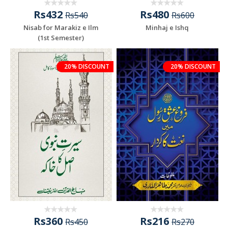
Rs432
Rs480
Rs540
Rs600
Nisab for Marakiz e Ilm
Minhaj e Ishq
(1st Semester)
20% DISCOUNT
20% DISCOUNT
Rs360
Rs216
Rs450
Rs270