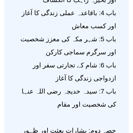
باب 4: باقاعدہ عملی زندگی کا آغاز
اور کسب معاش
باب 5: شہر مکہ کی معزز شخصیت
اور سرگرم سماجی کارکن
باب 6: شام کے تجارتی سفر اور
ازدواجی زندگی کا آغاز
باب 7: سیدہ خدیجہ رضی اللہ عنہا
کی شخصیت اور مقام
حصہ دوم: بشارات بعثت اور ظہور