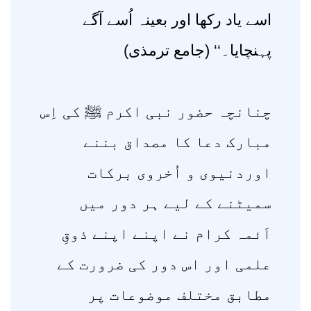
اسے یاد رکھا اور بعینہ اُسے آگے
پہنچایا۔‘‘ (جامع ترمذی)
چنانچہ حضور نبی اکرم ﷺ کی اِس
مبارک دعا کا مصداق بننے
اوردنیوی و اُخروی برکات
سمیٹنے کے لیے ہر دور میں
اَئمہ کرام نے اپنے اپنے ذوقِ
علمی اور اس دور کی ضرورت کے
مطابق مختلف موضوعات پر