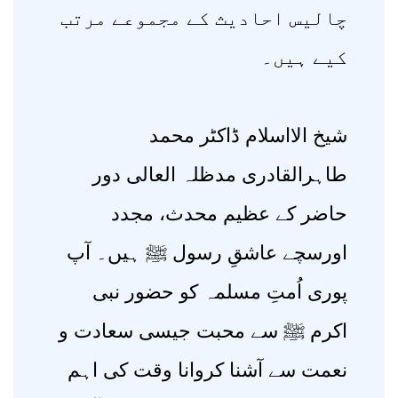
چالیس احادیث کے مجموعے مرتب
کیے ہیں۔
شیخ الااسلام ڈاکٹر محمد
طاہرالقادری مدظلہ العالی دور
حاضر کے عظیم محدث، مجدد
اورسچے عاشقِ رسول ﷺ ہیں۔ آپ
پوری اُمتِ مسلمہ کو حضور نبی
اکرم ﷺ سے محبت جیسی سعادت و
نعمت سے آشنا کروانا وقت کی اہم