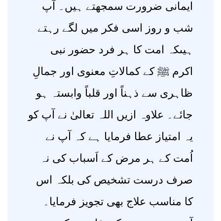
ایمانی ضرورت سمجھتے ہیں۔ آپ
شب و روز اسی فکر میں لگے رہتے
ہیںکہ امت کا ہر فرد حضور نبی
اکرم ﷺ کے کمالاتِ معنوی اور جمالِ
ظاہری سے ذہناً اور قلباً وابستہ ہو
جائے۔ علاوہ ازیں اللہ تعالیٰ نے آپ کو
یہ امتیاز عطا فرمایا ہے کہ آپ نے
اُمت کے ہر مرض کے اَسباب کی نہ
صرف درست تشخیص کی بلکہ اس
کا مناسب علاج بھی تجویز فرمایا۔