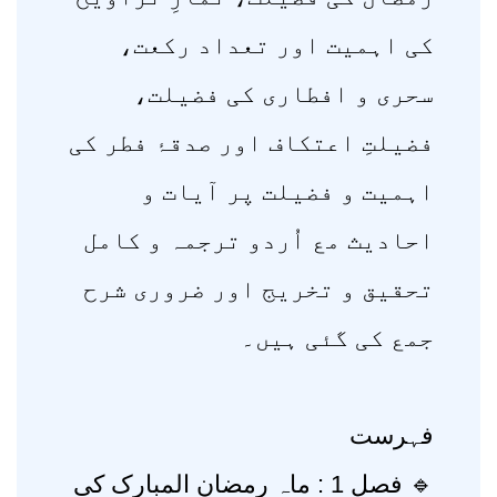
کی اہمیت اور تعداد رکعت،
سحری و افطاری کی فضیلت،
فضیلتِ اعتکاف اور صدقۂ فطر کی
اہمیت و فضیلت پر آیات و
احادیث مع اُردو ترجمہ و کامل
تحقیق و تخریج اور ضروری شرح
جمع کی گئی ہیں۔
فہرست
🔹 فصل 1 : ماہ رمضان المبارک کی