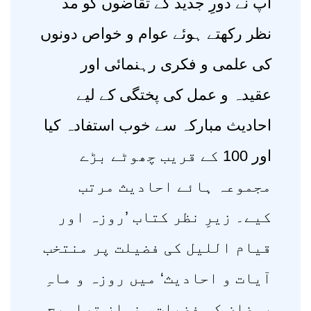
آپ نے دورِ جدید کے تقاضوں کو مد
نظر رکھتے ہوئے عوام و خواص دونوں
کی علمی و فکری رہنمائی اور
عقیدہ و عمل کی پختگی کے لیے
احادیث مبارکہ سے خوب استفادہ کیا
اور 100 کے قریب چھوٹے بڑے
مجموعہ ہائے احادیث مرتب
کیے۔ زیرِ نظر کتاب ’روزہ اور
قیام اللیل کی فضیلت پر منتخب
آیات و احادیث‘ میں روزہ و ماہِ
رمضان کی فضیلت، نمازِ تراویح