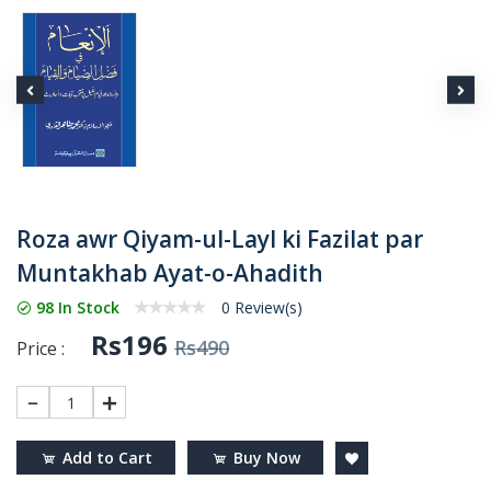
Roza awr Qiyam-ul-Layl ki Fazilat par
Muntakhab Ayat-o-Ahadith
98 In Stock
0 Review(s)
Rs196
Rs490
Price :
1
Add to Cart
Buy Now