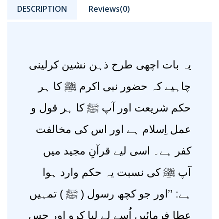
DESCRIPTION
Reviews(0)
یہ بات اچھی طرح ذہن نشین کرلینی
چاہیے کہ حضور نبی اکرم ﷺ کا ہر
حکم شریعت اور آپ ﷺ کا ہر قول و
عمل اِسلام ہے اور اس کی مخالفت
کفر ہے۔ اسی لیے قرآنِ مجید میں
آپ ﷺ کی نسبت یہ حکم وارد ہوا
ہے: ’’اور جو کچھ رسول ( ﷺ ) تمہیں
عطا فرمائیں اُسے لے لیا کرو اور جس