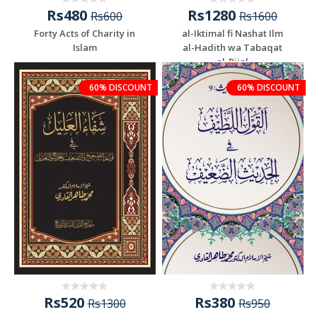
Rs480
Rs1280
Rs600
Rs1600
Forty Acts of Charity in
al-Iktimal fi Nashat Ilm
Islam
al-Hadith wa Tabaqat
al-Rijal
60% DISCOUNT
60% DISCOUNT
Rs520
Rs380
Rs1300
Rs950