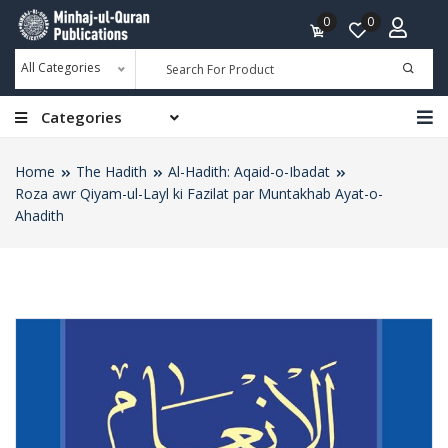
0
0
All Categories
Categories
Home
The Hadith
Al-Hadith: Aqaid-o-Ibadat
Roza awr Qiyam-ul-Layl ki Fazilat par Muntakhab Ayat-o-
Ahadith