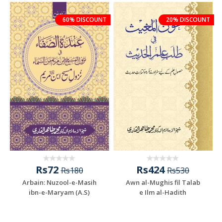
60% DISCOUNT
20% DISCOUNT
Rs72
Rs424
Rs180
Rs530
Arbain: Nuzool-e-Masih
Awn al-Mughis fil Talab
ibn-e-Maryam (A.S)
e Ilm al-Hadith