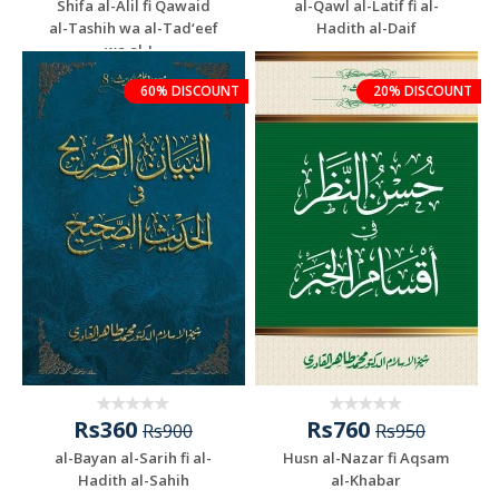
Shifa al-Alil fi Qawaid
al-Qawl al-Latif fi al-
al-Tashih wa al-Tad‘eef
Hadith al-Daif
wa al-J...
60% DISCOUNT
20% DISCOUNT
Rs360
Rs760
Rs900
Rs950
al-Bayan al-Sarih fi al-
Husn al-Nazar fi Aqsam
Hadith al-Sahih
al-Khabar