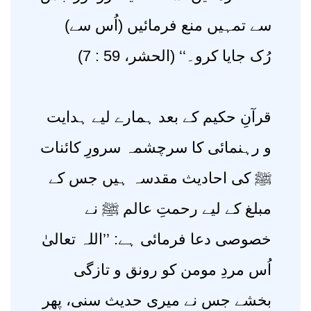
سے تمہیں منع فرمائیں (اُس سے)
رُک جایا کرو۔‘‘ (الحشر، 59 : 7)
قرآنِ حکیم کے بعد ہمارے لیے ہدایت
و رہنمائی کا سرچشمہ سرورِ کائنات
ﷺ کی احادیث مقدسہ ہیں جس کے
مبلغ کے لیے رحمتِ عالم ﷺ نے
خصوصی دعا فرمائی ہے: ’’اللہ تعالیٰ
اُس مردِ مومن کو رونق و تازگی
بخشے جس نے میری حدیث سنی، پھر