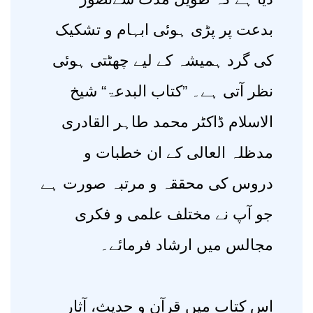
بدعت پر پڑی ہوئی ابہام و تشکیک
کی گرد ہمیشہ کے لیے چھٹتی ہوئی
نظر آتی ہے۔ ”کتاب البدعۃ“ شیخ
الاسلام ڈاکٹر محمد طاہر القادری
مدظلہ العالی کے ان خطبات و
دروس کی محققہ و مرتبہ صورت ہے
جو آپ نے مختلف علمی و فکری
مجالس میں ارشاد فرمائے۔
اس کتاب میں قرآن و حدیث، آثار