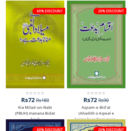
60% DISCOUNT
20% DISCOUNT
Rs72
Rs72
Rs180
Rs90
Kia Milad-un-Nabi
Aqsam-e-Bid’at
(PBUH) manana Bidat
(Ahadith o Aqwal e
hay?
Aaima ki roshani mein...
60% DISCOUNT
20% DISCOUNT