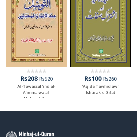
Rs208
Rs100
Rs520
Rs260
Al-Tawassul ‘ind al-
‘Aqida Tawhid awr
A’imma wa al-
Ishtirak-e-Sifat
Muhaddithin