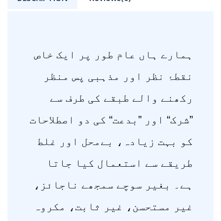
ہمارے ہاں عام طور پر ایک خاص
نقطۂ نظر اور مذہبی پس منظر
رکھنے والے طبقے کی طرف سے
”شرک“ اور ”بدعت“ کی دو اصطلاحات
کو بہت زیادہ، بےمحل اور غلط
طریقے سے استعمال کیا جاتا
ہے۔ بغیر سوچے سمجھے ناجائز،
غیر مستحسن، غیر ثابت، مکروہ