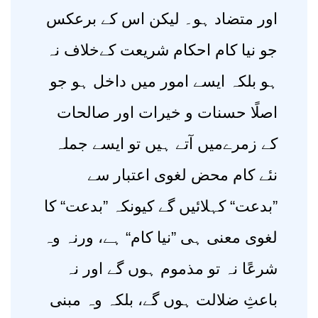
اور متضاد ہو۔ لیکن اس کے برعکس
جو نیا کام احکام شریعت کےخلاف نہ
ہو بلکہ ایسے امور میں داخل ہو جو
اصلًا حسنات و خیرات اور صالحات
کے زمرےمیں آتے ہیں تو ایسے جملہ
نئے کام محض لغوی اعتبار سے
”بدعت“ کہلائیں گے کیونکہ ”بدعت“ کا
لغوی معنی ہی ”نیا کام“ ہے، ورنہ وہ
شرعًا نہ تو مذموم ہوں گے اور نہ
باعثِ ضلالت ہوں گے، بلکہ وہ مبنی