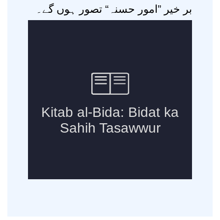
بر خیر ”امور حسنہ“ تصور ہوں گے۔