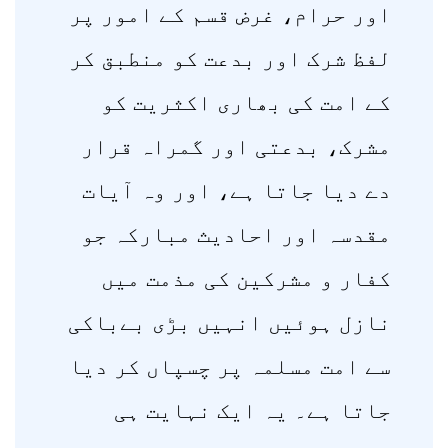
اور حرام، غرض قسم کے امور پر
لفظ شرک اور بدعت کو منطبق کر
کے امت کی بھاری اکثریت کو
مشرک، بدعتی اور گمراہ قرار
دے دیا جاتا ہے، اور وہ آیات
مقدسہ اور احادیث مبارکہ جو
کفار و مشرکین کی مذمت میں
نازل ہوئیں انہیں بڑی بےباکی
سے امت مسلمہ پر چسپاں کر دیا
جاتا ہے۔ یہ ایک نہایت ہی