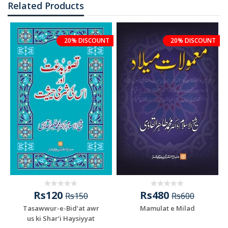
Related Products
20% DISCOUNT
20% DISCOUNT
Rs120
Rs480
Rs150
Rs600
Tasawwur-e-Bid‘at awr
Mamulat e Milad
us ki Shar‘i Haysiyyat