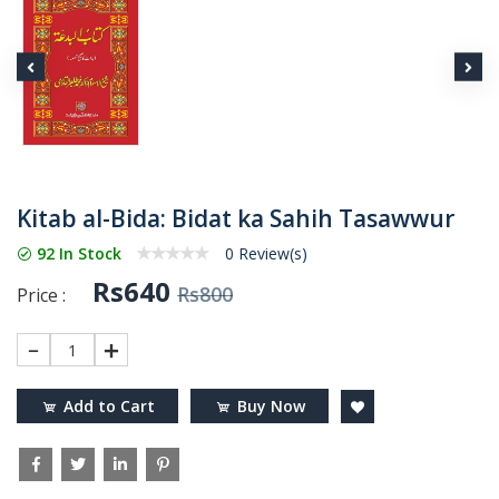
Kitab al-Bida: Bidat ka Sahih Tasawwur
92 In Stock
0 Review(s)
Rs640
Rs800
Price :
1
Add to Cart
Buy Now