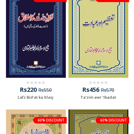
Rs220
Rs456
Rs550
Rs570
Lafz Bid‘at ka Itlaq:
Ta‘zim awr ‘Ibadat
60% DISCOUNT
60% DISCOUNT