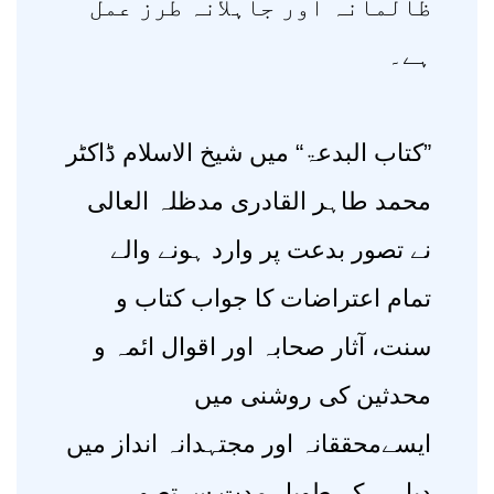
ظالمانہ اور جاہلانہ طرز عمل
ہے۔
”کتاب البدعۃ“ میں شیخ الاسلام ڈاکٹر
محمد طاہر القادری مدظلہ العالی
نے تصور بدعت پر وارد ہونے والے
تمام اعتراضات کا جواب کتاب و
سنت، آثار صحابہ اور اقوال ائمہ و
محدثین کی روشنی میں
ایسےمحققانہ اور مجتہدانہ انداز میں
دیا ہے کہ طویل مدت سےتصور