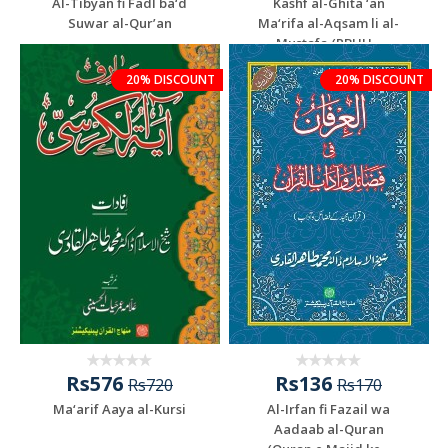
Al-Tibyan fi Fadl ba‘d
Kashf al-Ghita ‘an
Suwar al-Qur’an
Ma‘rifa al-Aqsam li al-
Mustafa (PBUH...
20% DISCOUNT
20% DISCOUNT
Rs576
Rs136
Rs720
Rs170
Ma‘arif Aaya al-Kursi
Al-Irfan fi Fazail wa
Aadaab al-Quran