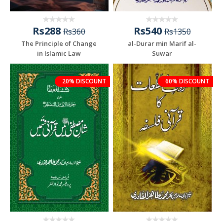
Rs288
Rs540
Rs360
Rs1350
The Principle of Change
al-Durar min Marif al-
in Islamic Law
Suwar
20% DISCOUNT
60% DISCOUNT