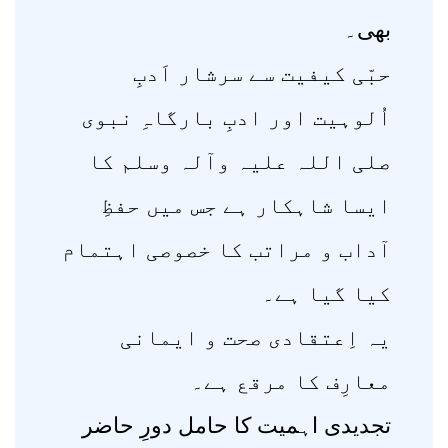
بھی۔
حبّی کیفیت سے سرشار اَدبِ
اُلوہیت اور ادبِ بارگاہِ نبوی
صلی اللہ علیہ وآلہ وسلم کا
ایسا شاہکار ہے جس میں حفظِ
آداب و مراتب کا خصوصی اہتمام
کیا گیا ہے۔
یہ اِعتقادی صحت و ایمانی
معارِف کا مرقع ہے۔
تجدیدی اہمیت کا حامل دورِ حاضر