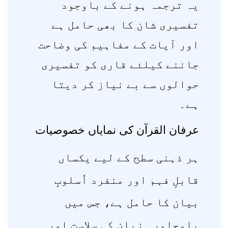
یہ ترجمہ ہونے کے باوجود
تفسیری شان کا بھی حامل ہے
اور آیات کے مفاہیم کی وضاحت
جاننے کیلئے قاری کو تفسیری
حوالوں سے بے نیاز کر دیتا
ہے۔
عرفان القرآن کی نمایاں خصوصیات
ہر ذہنی سطح کے لیے یکساں
قابلِ فہم اور منفرد اُسلوبِ
بیان کا حامل ہے، جس میں
بامحاورہ زبان کی سلاست اور