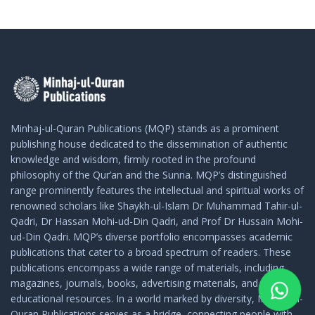
(Quran e Majid ke...
Minhaj-ul-Quran Publications (MQP) stands as a prominent
publishing house dedicated to the dissemination of authentic
knowledge and wisdom, firmly rooted in the profound
philosophy of the Qur’an and the Sunna. MQP’s distinguished
range prominently features the intellectual and spiritual works of
renowned scholars like Shaykh-ul-Islam Dr Muhammad Tahir-ul-
Qadri, Dr Hassan Mohi-ud-Din Qadri, and Prof Dr Hussain Mohi-
ud-Din Qadri. MQP’s diverse portfolio encompasses academic
publications that cater to a broad spectrum of readers. These
publications encompass a wide range of materials, including
magazines, journals, books, advertising materials, and
educational resources. In a world marked by diversity, Minhaj-ul-
Quran Publications serves as a bridge, connecting people with