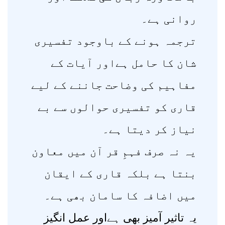
روانی ہے۔
ترجمہ ہونے کے باوجود تفسیری
شان کا حامل ہےاور آیات کے
مفاہیم کی وضاحت جاننے کے لیے
قاری کو تفسیری حوالوں سے بے
نیاز کر دیتا ہے۔
یہ نہ صرف فہمِ قر آن میں معاون
بنتا ہے بلکہ قاری کے ایقان
میں اضافہ کا سامان بھی ہے۔
یہ تاثیر آمیز بھی ہےاور عمل انگیز