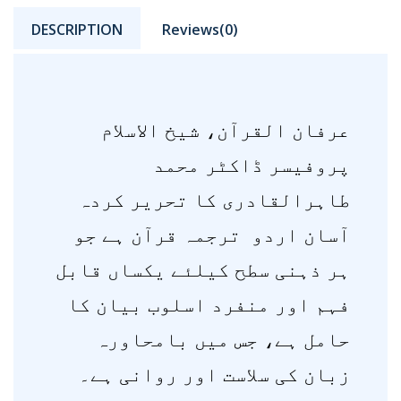
DESCRIPTION
Reviews(0)
عرفان القرآن، شیخ الاسلام
پروفیسر ڈاکٹر محمد
طاہرالقادری کا تحریر کردہ
آسان اردو ترجمہ قرآن ہے جو
ہر ذہنی سطح کیلئے یکساں قابل
فہم اور منفرد اسلوب بیان کا
حامل ہے، جس میں بامحاورہ
زبان کی سلاست اور روانی ہے۔