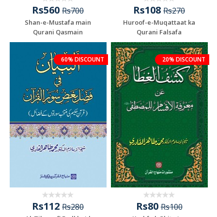
Rs560
Rs108
Rs700
Rs270
Shan-e-Mustafa main
Huroof-e-Muqattaat ka
Qurani Qasmain
Qurani Falsafa
60% DISCOUNT
20% DISCOUNT
Rs112
Rs80
Rs280
Rs100