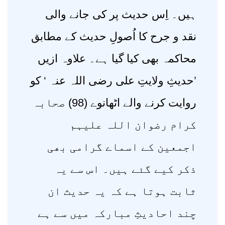
ہیں۔ اِس حدیث پر کی جانے والی
نقد و جرح کا اُصولِ حدیث کے مطابق
محاکمہ بھی کیا گیا ہے۔ علاوہ ازیں
’حدیثِ ولایتِ علی رضی اللہ عنہ ‘ کو
روایت کرنے والے اٹھانوے (98) صحابہ
کرام رضوان اللہ علیہم
اجمعین کے اسماے گرامی بھی
ذکر کیے گئے ہیں۔ اس سے یہ
ثابت ہوتا ہے کہ یہ حدیث ان
چند احادیثِ مبارکہ میں سے ہے