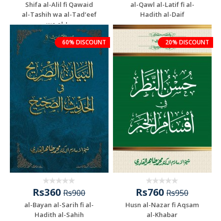
Shifa al-Alil fi Qawaid
al-Qawl al-Latif fi al-
al-Tashih wa al-Tad‘eef
Hadith al-Daif
wa al-J...
60% DISCOUNT
20% DISCOUNT
Rs360
Rs760
Rs900
Rs950
al-Bayan al-Sarih fi al-
Husn al-Nazar fi Aqsam
Hadith al-Sahih
al-Khabar