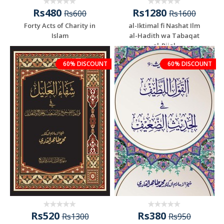
Rs480
Rs1280
Rs600
Rs1600
Forty Acts of Charity in
al-Iktimal fi Nashat Ilm
Islam
al-Hadith wa Tabaqat
al-Rijal
60% DISCOUNT
60% DISCOUNT
Rs520
Rs380
Rs1300
Rs950