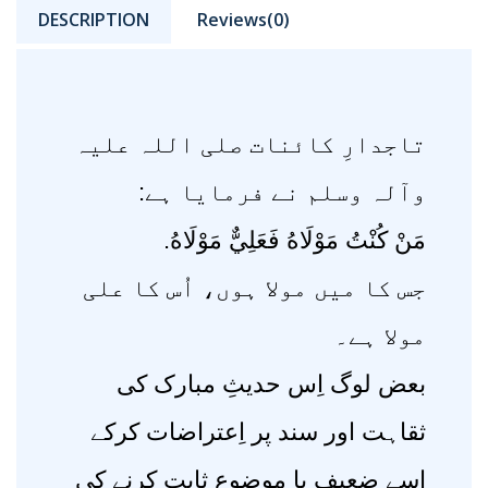
DESCRIPTION
Reviews(0)
تاجدارِ کائنات صلی اللہ علیہ
وآلہ وسلم نے فرمایا ہے:
مَنْ کُنْتُ مَوْلَاهُ فَعَلِيٌّ مَوْلَاهُ.
جس کا میں مولا ہوں، اُس کا علی
مولا ہے۔
بعض لوگ اِس حدیثِ مبارک کی
ثقاہت اور سند پر اِعتراضات کرکے
اسے ضعیف یا موضوع ثابت کرنے کی