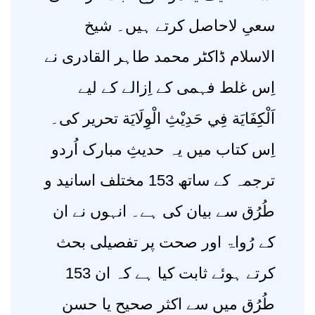
سعیِ لاحاصل کرتے ہیں۔ شیخ
الاسلام ڈاکٹر محمد طاہر القادری نے
اِس غلط فہمی کے اِزالے کے لیے
اَلْکِفَایَة فِي حَدِیْثِ الْوِلَایَة تحریر کی۔
اِس کتاب میں یہ حدیثِ مبارک اُردو
ترجمہ کے ساتھ 153 مختلف اسانید و
طُرُق سے بیان کی ہے۔ انہوں نے ان
کے رُواۃ اور صحت پر تفصیلی بحث
کرتے ہوئے ثابت کیا ہے کہ ان 153
طُرُق میں سے اکثر صحیح یا حسن