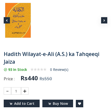
Hadith Wilayat-e-Ali (A.S.) ka Tahqeeqi
Jaiza
93 In Stock
0 Review(s)
Rs440
Rs550
Price :
1
Add to Cart
Buy Now