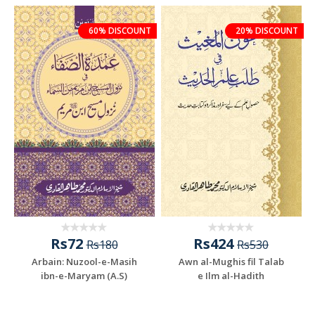
60% DISCOUNT
20% DISCOUNT
Rs72
Rs424
Rs180
Rs530
Arbain: Nuzool-e-Masih
Awn al-Mughis fil Talab
ibn-e-Maryam (A.S)
e Ilm al-Hadith