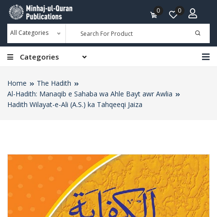
0
0
All Categories
Categories
Home
The Hadith
Al-Hadith: Manaqib e Sahaba wa Ahle Bayt awr Awlia
Hadith Wilayat-e-Ali (A.S.) ka Tahqeeqi Jaiza