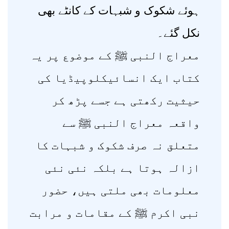
ہوئے شکوک و شبہات کے کانٹے بھی
نکل گئے۔
معراج النبی ﷺ کے موضوع پر یہ
کتاب ایک انسائیکلوپیڈیا کی
حیثیت رکھتی ہے جسے پڑھ کر
واقعہ معراج النبی ﷺ سے
متعلق نہ صرف شکوک و شبہات کا
ازالہ ہوتا ہے بلکہ نئی نئی
معلومات بھی ملتی ہیں، حضور
نبی اکرم ﷺ کے مقامات و مرابت