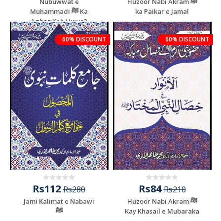
Nubuwwat e
Huzoor Nabi Akram ﷺ
Muhammadi ﷺ Ka
ka Paikar e Jamal
Aghaz Kab Huwa?
60% DISCOUNT
60% DISCOUNT
Rs112
Rs84
Rs280
Rs210
Jami Kalimat e Nabawi
Huzoor Nabi Akram ﷺ
ﷺ
Kay Khasail e Mubaraka