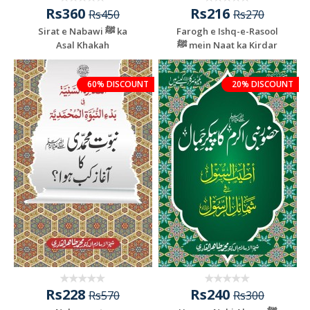
Rs360
Rs216
Rs450
Rs270
Sirat e Nabawi ﷺ ka
Farogh e Ishq-e-Rasool
Asal Khakah
ﷺ mein Naat ka Kirdar
60% DISCOUNT
20% DISCOUNT
Rs228
Rs240
Rs570
Rs300