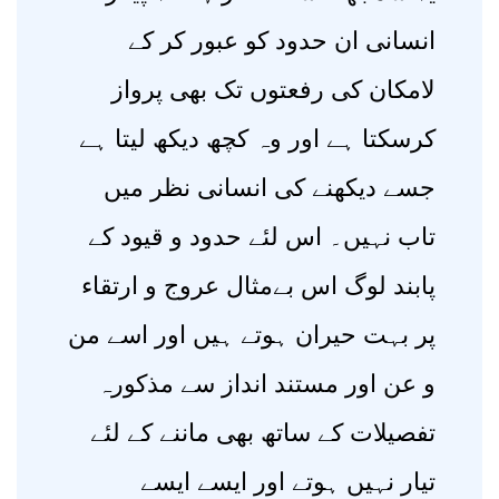
انسانی ان حدود کو عبور کر کے
لامکان کی رفعتوں تک بھی پرواز
کرسکتا ہے اور وہ کچھ دیکھ لیتا ہے
جسے دیکھنے کی انسانی نظر میں
تاب نہیں۔ اس لئے حدود و قیود کے
پابند لوگ اس بےمثال عروج و ارتقاء
پر بہت حیران ہوتے ہیں اور اسے من
و عن اور مستند انداز سے مذکورہ
تفصیلات کے ساتھ بھی ماننے کے لئے
تیار نہیں ہوتے اور ایسے ایسے