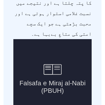
کا پتہ چلتا ہے اور نتیجے میں
نسبت غلامی استوار ہوتی ہے اور
محبت بڑھتی ہے جو ایک سچے
امتی کی متاعِ بےبہا ہے۔