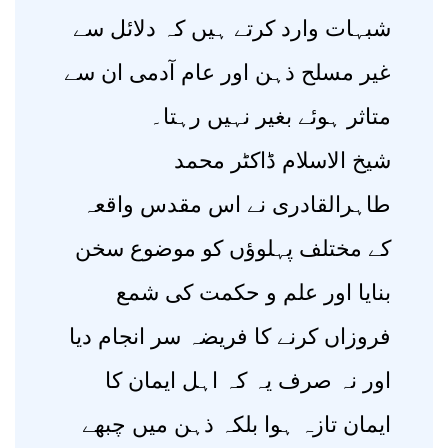
شبہات وارد کرتے ہیں کہ دلائل سے
غیر مسلح ذہن اور عام آدمی ان سے
متاثر ہوئے بغیر نہیں رہتا۔
شیخ الاسلام ڈاکٹر محمد
طاہرالقادری نے اس مقدس واقعہ
کے مختلف پہلوؤں کو موضوع سخن
بنایا اور علم و حکمت کی شمع
فروزاں کرنے کا فریضہ سر انجام دیا
اور نہ صرف یہ کہ اہل ایمان کا
ایمان تازہ ہوا بلکہ ذہن میں چبھے