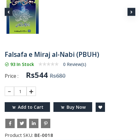
Falsafa e Miraj al-Nabi (PBUH)
93 In Stock
0 Review(s)
Rs544
Rs680
Price :
1
Add to Cart
Buy Now
Product SKU:
BE-0018