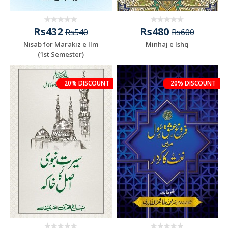
Rs432
Rs480
Rs540
Rs600
Nisab for Marakiz e Ilm
Minhaj e Ishq
(1st Semester)
20% DISCOUNT
20% DISCOUNT