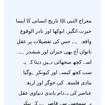
معراج النبی ﷺ تاریخ انسانی کا ایسا
حیرت انگیز، انوکھا اور نادر الوقوع
واقعہ ہے جس کی تفصیلات پر عقلِ
ناتواں آج بھی حیران اور ششدر ہے۔
اسے کچھ سجھائی نہیں دیتا کہ یہ
سب کچھ کیسے اور کیونکر ہوگیا۔
مادی فلسفہ کی خوگر اور اربعہ
عناصر کی بےدام باندی دنیاوی عقل
یہ سمجھنے سے قاصر ہے کہ پیکر