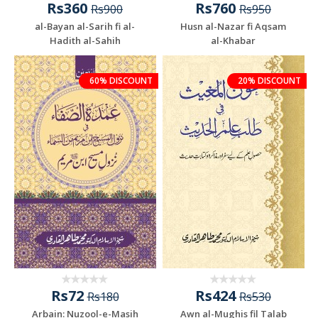
Rs360
Rs760
Rs900
Rs950
al-Bayan al-Sarih fi al-
Husn al-Nazar fi Aqsam
Hadith al-Sahih
al-Khabar
60% DISCOUNT
20% DISCOUNT
Rs72
Rs424
Rs180
Rs530
Arbain: Nuzool-e-Masih
Awn al-Mughis fil Talab