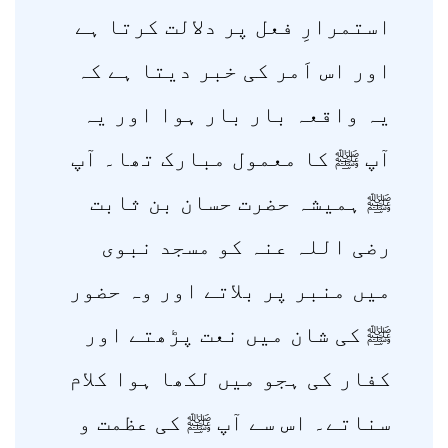
استمرارِ فعل پر دلالت کرتا ہے
اور اس اَمر کی خبر دیتا ہے کہ
یہ واقعہ بار بار ہوا اور یہ
آپ ﷺ کا معمول مبارک تھا۔ آپ
ﷺ ہمیشہ حضرت حسان بن ثابت
رضی اللہ عنہ کو مسجد نبوی
میں منبر پر بلاتے اور وہ حضور
ﷺ کی شان میں نعت پڑھتے اور
کفار کی ہجو میں لکھا ہوا کلام
سناتے۔ اس سے آپ ﷺ کی عظمت و