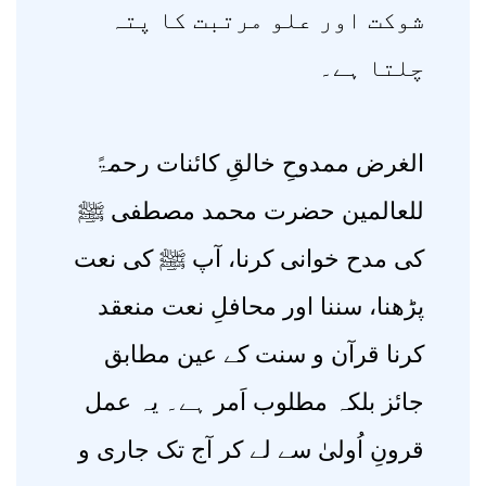
شوکت اور علو مرتبت کا پتہ
چلتا ہے۔
الغرض ممدوحِ خالقِ کائنات رحمۃً
للعالمین حضرت محمد مصطفی ﷺ
کی مدح خوانی کرنا، آپ ﷺ کی نعت
پڑھنا، سننا اور محافلِ نعت منعقد
کرنا قرآن و سنت کے عین مطابق
جائز بلکہ مطلوب اَمر ہے۔ یہ عمل
قرونِ اُولیٰ سے لے کر آج تک جاری و