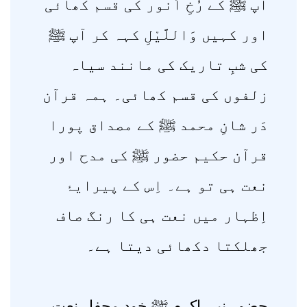
آپ ﷺ کے رُخِ اَنور کی قسم کھائی
اور کہیں وَاللَّيْلِ کہہ کر آپ ﷺ
کی شبِ تاریک کی مانند سیاہ
زلفوں کی قسم کھائی۔ ہمہ قرآن
دَر شانِ محمد ﷺ کے مصداق پورا
قرآن حکیم حضور ﷺ کی مدح اور
نعت ہی تو ہے۔ اِس کے پیرایۂ
اِظہار میں نعت ہی کا رنگ صاف
جھلکتا دکھائی دیتا ہے۔
حضور نبی اکرم ﷺ خود محفلِ نعت