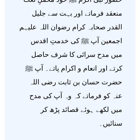
منعقد فرماتے اور بہت سے جلیل
القدر صحابہ کرام رضوان اللہ علیہم
اجمعین آپ ﷺ کی خدمتِ اقدس
میں مدح سرائی کا شرف حاصل
کرتے اور انعام و اکرام پاتے۔ آپ ﷺ
حضرت حسان بن ثابت رضی اللہ
عنہ کو فرماتے کہ وہ آپ کی مدح
میں لکھے ہوئے قصائد پڑھ کر
سنائیں۔