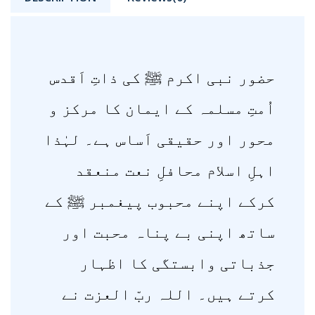
حضور نبی اکرم ﷺ کی ذاتِ اَقدس
اُمتِ مسلمہ کے ایمان کا مرکز و
محور اور حقیقی اَساس ہے۔ لہٰذا
اہلِ اسلام محافلِ نعت منعقد
کرکے اپنے محبوب پیغمبر ﷺ کے
ساتھ اپنی بے پناہ محبت اور
جذباتی وابستگی کا اظہار
کرتے ہیں۔ اللہ ربّ العزت نے