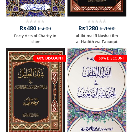
Rs480
Rs1280
Rs600
Rs1600
Forty Acts of Charity in
al-Iktimal fi Nashat Ilm
Islam
al-Hadith wa Tabaqat
al-Rijal
60% DISCOUNT
60% DISCOUNT