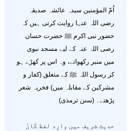
اُمّ المؤمنین سیدہ عائشہ صدیقہ
رضی اللہ عنہا روایت کرتی ہیں کہ
حضور نبی اکرم ﷺ حضرت حسان
رضی اللہ عنہ کے لیے مسجد نبوی
میں منبر رکھواتے، وہ اس پر کھڑے ہو
کر رسول اللہ ﷺ کے متعلق (کفار و
مشرکین کے مقابلہ میں) فخریہ شعر
پڑھتے۔ (سنن ترمذی)
حدیث شریف میں وارِد لفظ کَانَ