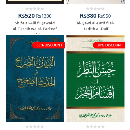
Rs520
Rs380
Rs1300
Rs950
Shifa al-Alil fi Qawaid
al-Qawl al-Latif fi al-
al-Tashih wa al-Tad‘eef
Hadith al-Daif
wa al-J...
60% DISCOUNT
20% DISCOUNT