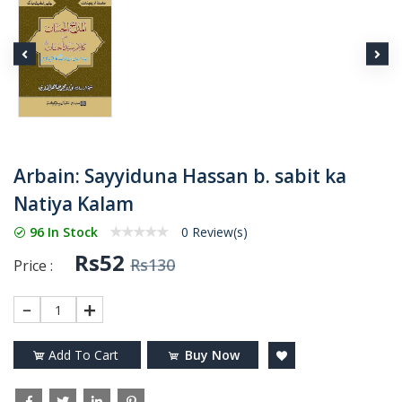
Arbain: Sayyiduna Hassan b. sabit ka
Natiya Kalam
96 In Stock
0 Review(s)
Rs52
Rs130
Price :
1
Add To Cart
Buy Now