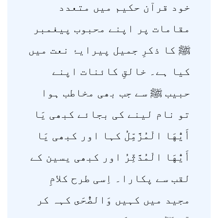
خود قرآن حکیم میں متعدد
مقامات پر اپنے محبوب پیغمبر
ﷺ کا ذکرِ جمیل پیرایۂ نعت میں
کیا ہے۔ خالقِ کائنات اپنے
حبیب ﷺ سے جب بھی مخاطب ہوا
تو نام لینے کی بجائے کبھی يَا
أَيُّهَا الْمُزَّمِّلُ کہا اور کبھی يَا
أَيُّهَا الْمُدَّثِّرُ اور کبھی يسين کے
لقب سے پکارا۔ اِسی طرح کلامِ
مجید میں کہیں وَالضُّحَى کہہ کر