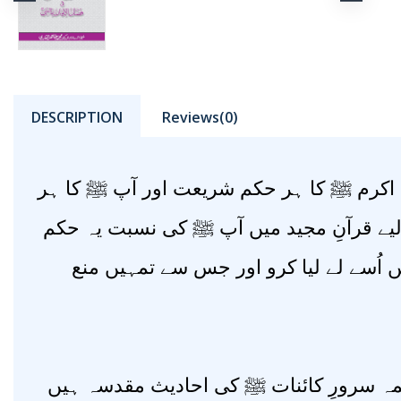
DESCRIPTION
Reviews(0)
 اکرم ﷺ کا ہر حکم شریعت اور آپ ﷺ کا ہر
یے قرآنِ مجید میں آپ ﷺ کی نسبت یہ حکم
ں اُسے لے لیا کرو اور جس سے تمہیں منع
شمہ سرورِ کائنات ﷺ کی احادیث مقدسہ ہیں