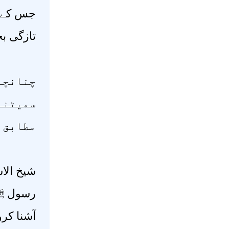
جس کے مب
تازگی ب)
چنانچہ 
سمیٹنے 
مطابق 
شیخ الا
رسول ﷺ 
آشنا کر