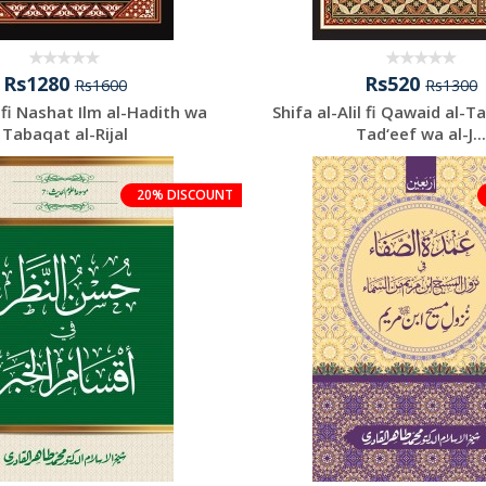
Rs1280
Rs520
Rs1600
Rs1300
 fi Nashat Ilm al-Hadith wa
Shifa al-Alil fi Qawaid al-T
Tabaqat al-Rijal
Tad‘eef wa al-J..
20% DISCOUNT