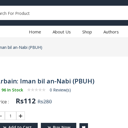
Home
About Us
Shop
Authors
Iman bil an-Nabi (PBUH)
rbain: Iman bil an-Nabi (PBUH)
96 In Stock
0 Review(s)
Rs112
Rs280
ice :
1
Add to Cart
Buy Now