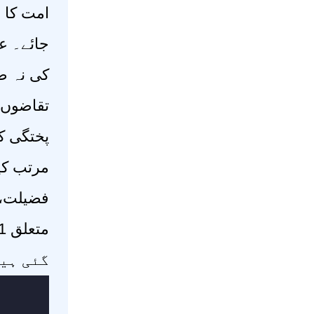
امت کا ہ
جائے۔ عل
کی نہ ص
تقاضوں 
مرتب کیے
فضیلت، 
گئی ہی