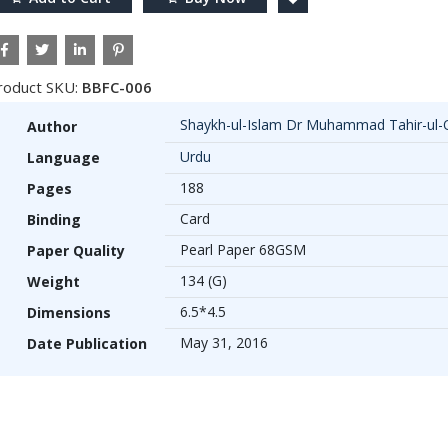
roduct SKU:
BBFC-006
Shaykh-ul-Islam Dr Muhammad Tahir-ul-
Author
Urdu
Language
188
Pages
Card
Binding
Pearl Paper 68GSM
Paper Quality
134 (G)
Weight
6.5*4.5
Dimensions
May 31, 2016
Date Publication