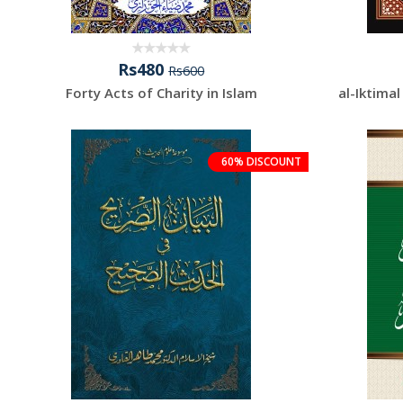
Rs480
Rs600
Forty Acts of Charity in Islam
al-Iktimal
60% DISCOUNT