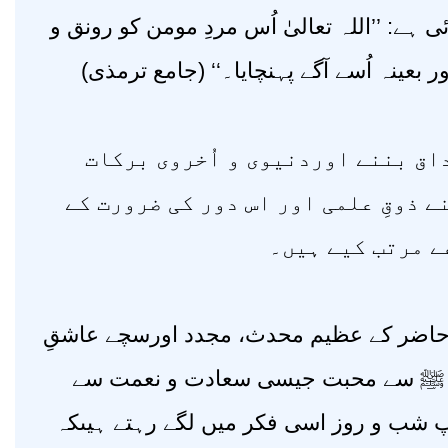
: ’’اللہ تعالیٰ اُس مردِ مومن کو رونق و
بعینہ اُسے آگے پہنچایا۔‘‘ (جامع ترمذی
اق بننے اوردنیوی و اُخروی برکات
ے ذوقِ علمی اور اس دور کی ضرورت کے
ے مرتب کیے ہیں۔
ر حاضر کے عظیم محدث، مجدد اورسچے عاشقِ
رم ﷺ سے محبت جیسی سعادت و نعمت سے
پ شب و روز اسی فکر میں لگے رہتے ہیںکہ