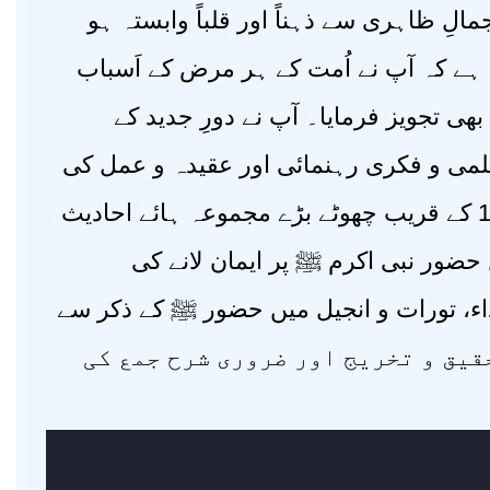
لِ ظاہری سے ذہناً اور قلباً وابستہ ہو
ایا ہے کہ آپ نے اُمت کے ہر مرض کے اَسباب
تجویز فرمایا۔ آپ نے دورِ جدید کے
لمی و فکری رہنمائی اور عقیدہ و عمل کی
پختگی کے لیے احادیث مبارکہ سے خوب استفادہ کیا اور 100 کے قریب چھوٹے بڑے مجموعہ ہائے احادیث
 حضور نبی اکرم ﷺ پر ایمان لانے کی
ء، تورات و انجیل میں حضور ﷺ کے ذکر سے
ل تحقیق و تخریج اور ضروری شرح جمع کی