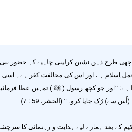
اچھی طرح ذہن نشین کرلینی چاہیے کہ حضور نبی
مل اِسلام ہے اور اس کی مخالفت کفر ہے۔ اسی ل
 ہے: ’’اور جو کچھ رسول ( ﷺ ) تمہیں عطا فرمائی
(اُس سے) رُک جایا کرو۔‘‘ (الحشر، 59 : 7
کیم کے بعد ہمارے لیے ہدایت و رہنمائی کا سرچ