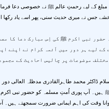
لغ کے لیے رحمتِ عالم ﷺ نے خصوصی دعا فرمائی ہے
خشے جس نے میری حدیث سنی، پھر اسے یاد رکھا اور 
حضور نبی اکرم ﷺ کی اِس مبارک دعا کا مصد
کے لیے ہر دور میں اَئمہ کرام نے اپنے اپن
مختلف موضوعات پر چالیس احادیث کے مجموع
سلام ڈاکٹر محمد طاہرالقادری مدظلہ العالی دو
ہیں۔ آپ پوری اُمتِ مسلمہ کو حضور نبی اک
وانا وقت کی اہم ایمانی ضرورت سمجھتے ہیں۔ آ