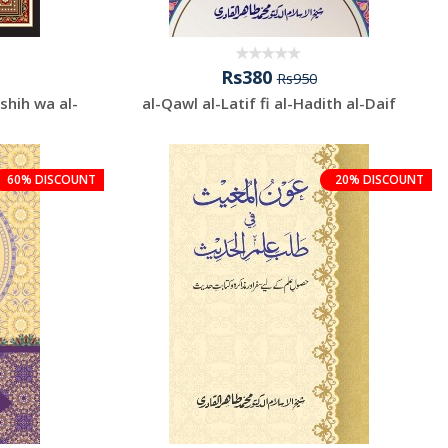
Rs380
Rs950
ashih wa al-
al-Qawl al-Latif fi al-Hadith al-Daif
.
60% DISCOUNT
20% DISCOUNT