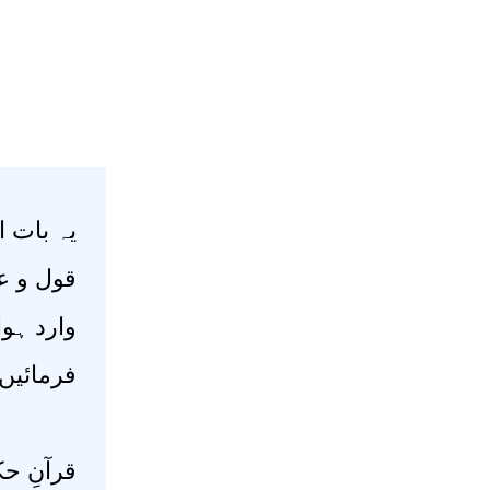
یہ بات 
قول و ع
وارد ہوا
فرمائیں )
قرآنِ ح