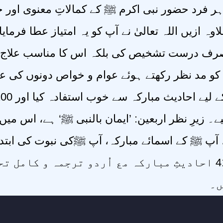
ر فرد حضور نبی اکرم ﷺ کے کمالاتِ معنوی اور جما
اوہ ازیں اللہ تعالیٰ نے آپ کو یہ امتیاز عطا فرم
رف درست تشخیص کی بلکہ اس کا مناسب علاج بھی 
کو مد نظر رکھتے ہوئے عوام و خواص دونوں کی ع
۔ زیرِ نظر اربعین: ’ایمان بالنبی ﷺ‘ ہے، اس میں
آپ ﷺ کے اسمائے مبارکہ، آپ ﷺکی نبوت کی ابتدا
متعلق 41 احادیثِ مبارکہ مع اُردو ترجمہ و کام
ں۔