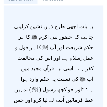
یہ بات اچھی طرح ذہن نشین کرلینی
چاہیے کہ حضور نبی اکرم ﷺ کا ہر
حکم شریعت اور آپ ﷺ کا ہر قول و
عمل اِسلام ہے اور اس کی مخالفت
کفر ہے۔ اسی لیے قرآنِ مجید میں
آپ ﷺ کی نسبت یہ حکم وارد ہوا
ہے: ’’اور جو کچھ رسول ( ﷺ ) تمہیں
عطا فرمائیں اُسے لے لیا کرو اور جس