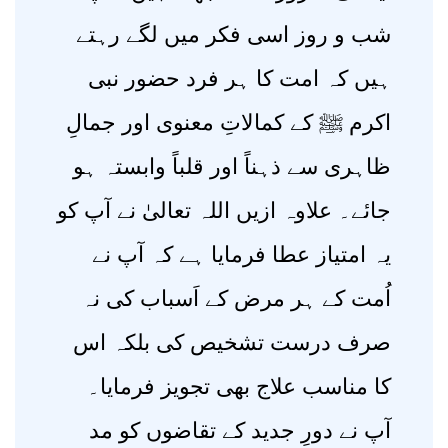
شب و روز اسی فکر میں لگے رہتے
ہیں کہ امت کا ہر فرد حضور نبی
اکرم ﷺ کے کمالاتِ معنوی اور جمالِ
ظاہری سے ذہناً اور قلباً وابستہ ہو
جائے۔ علاوہ ازیں اللہ تعالیٰ نے آپ کو
یہ امتیاز عطا فرمایا ہے کہ آپ نے
اُمت کے ہر مرض کے اَسباب کی نہ
صرف درست تشخیص کی بلکہ اس
کا مناسب علاج بھی تجویز فرمایا۔
آپ نے دورِ جدید کے تقاضوں کو مد