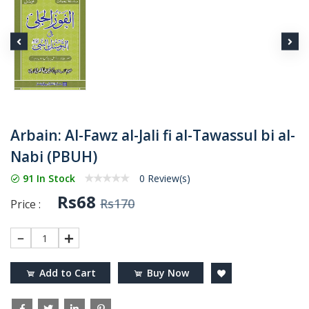
Arbain: Al-Fawz al-Jali fi al-Tawassul bi al-
Nabi (PBUH)
91 In Stock
0 Review(s)
Rs68
Rs170
Price :
1
Add to Cart
Buy Now