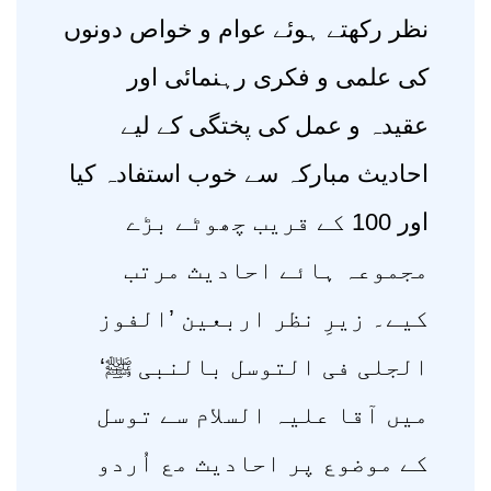
نظر رکھتے ہوئے عوام و خواص دونوں
کی علمی و فکری رہنمائی اور
عقیدہ و عمل کی پختگی کے لیے
احادیث مبارکہ سے خوب استفادہ کیا
اور 100 کے قریب چھوٹے بڑے
مجموعہ ہائے احادیث مرتب
کیے۔ زیرِ نظر اربعین ’الفوز
الجلی فی التوسل بالنبی ﷺ‘
میں آقا علیہ السلام سے توسل
کے موضوع پر احادیث مع اُردو