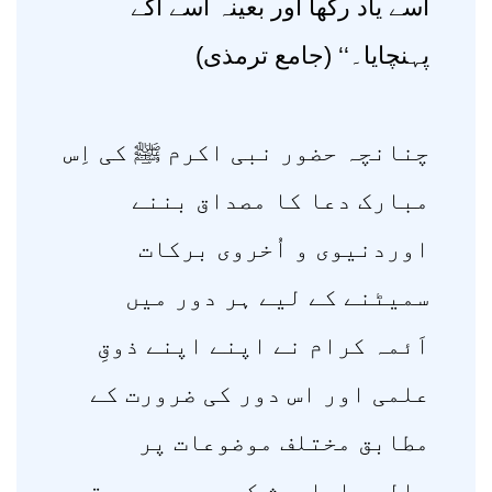
اسے یاد رکھا اور بعینہ اُسے آگے
پہنچایا۔‘‘ (جامع ترمذی)
چنانچہ حضور نبی اکرم ﷺ کی اِس
مبارک دعا کا مصداق بننے
اوردنیوی و اُخروی برکات
سمیٹنے کے لیے ہر دور میں
اَئمہ کرام نے اپنے اپنے ذوقِ
علمی اور اس دور کی ضرورت کے
مطابق مختلف موضوعات پر
چالیس احادیث کے مجموعے مرتب