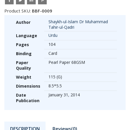
Product SKU:
BBF-0009
Shaykh-ul-Islam Dr Muhammad
Author
Tahir-ul-Qadri
Urdu
Language
104
Pages
Card
Binding
Pearl Paper 68GSM
Paper
Quality
115 (G)
Weight
8.5*5.5
Dimensions
January 31, 2014
Date
Publication
DESCRIPTION
Reviews(0)