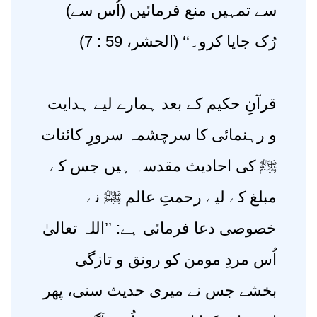
سے تمہیں منع فرمائیں (اُس سے)
رُک جایا کرو۔‘‘ (الحشر، 59 : 7)
قرآنِ حکیم کے بعد ہمارے لیے ہدایت
و رہنمائی کا سرچشمہ سرورِ کائنات
ﷺ کی احادیث مقدسہ ہیں جس کے
مبلغ کے لیے رحمتِ عالم ﷺ نے
خصوصی دعا فرمائی ہے: ’’اللہ تعالیٰ
اُس مردِ مومن کو رونق و تازگی
بخشے جس نے میری حدیث سنی، پھر