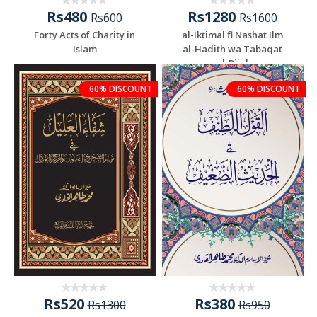
Rs480
Rs1280
Rs600
Rs1600
Forty Acts of Charity in
al-Iktimal fi Nashat Ilm
Islam
al-Hadith wa Tabaqat
al-Rijal
60% DISCOUNT
60% DISCOUNT
Rs520
Rs380
Rs1300
Rs950