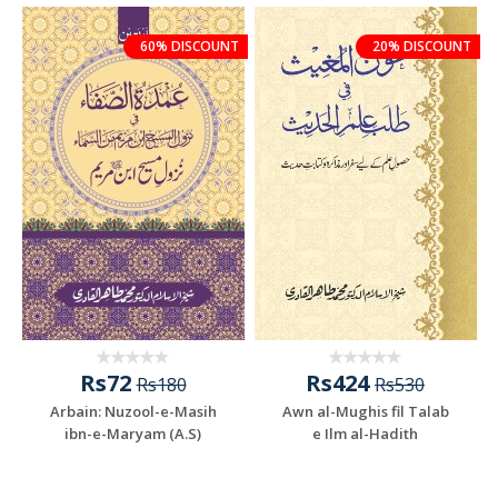
60% DISCOUNT
20% DISCOUNT
Rs72
Rs424
Rs180
Rs530
Arbain: Nuzool-e-Masih
Awn al-Mughis fil Talab
ibn-e-Maryam (A.S)
e Ilm al-Hadith