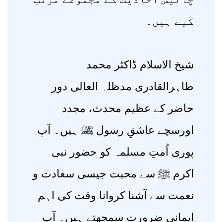
کیے ہیں۔
شیخ الاسلام ڈاکٹر محمد
طاہرالقادری مدظلہ العالی دور
حاضر کے عظیم محدث، مجدد
اورسچے عاشقِ رسول ﷺ ہیں۔ آپ
پوری اُمتِ مسلمہ کو حضور نبی
اکرم ﷺ سے محبت جیسی سعادت و
نعمت سے آشنا کروانا وقت کی اہم
ایمانی ضرورت سمجھتے ہیں۔ آپ