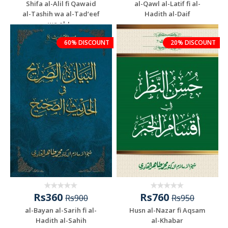
Shifa al-Alil fi Qawaid
al-Qawl al-Latif fi al-
al-Tashih wa al-Tad‘eef
Hadith al-Daif
wa al-J...
60% DISCOUNT
20% DISCOUNT
Rs360
Rs760
Rs900
Rs950
al-Bayan al-Sarih fi al-
Husn al-Nazar fi Aqsam
Hadith al-Sahih
al-Khabar