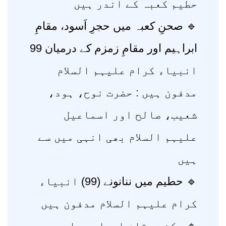
حطیم کعبہ کے اندر ہیں
🔹 صحنِ کعبہ میں حجرِ اَسود، مقامِ
ابراہیم اور مقامِ زمزم کے درمیان 99
انبیاء کرام علیہم السلام
مدفون ہیں : حضرت نوح، ہود،
شعیب، صالح اور اسماعیل
علیہم السلام بھی انہی میں سے
ہیں
🔹 حطیم میں ننانونے (99) انبیاء
کرام علیہم السلام مدفون ہیں
🔹 رکن، مقامِ اِبراہیم اور