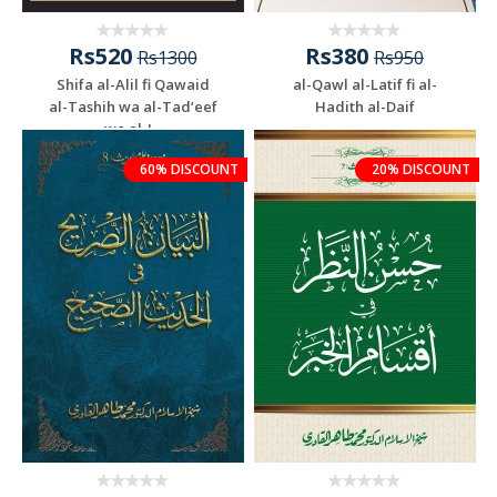
Rs520
Rs380
Rs1300
Rs950
Shifa al-Alil fi Qawaid
al-Qawl al-Latif fi al-
al-Tashih wa al-Tad‘eef
Hadith al-Daif
wa al-J...
60% DISCOUNT
20% DISCOUNT