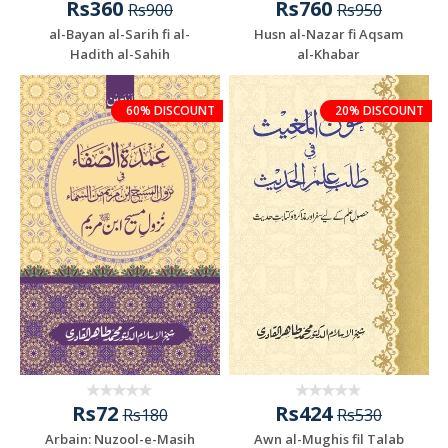
Rs360
Rs760
Rs900
Rs950
al-Bayan al-Sarih fi al-
Husn al-Nazar fi Aqsam
Hadith al-Sahih
al-Khabar
60% DISCOUNT
20% DISCOUNT
Rs72
Rs424
Rs180
Rs530
Arbain: Nuzool-e-Masih
Awn al-Mughis fil Talab