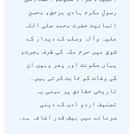
رسولِ مکرم ہادیِ برحق، محسنِ
انسانیت حضرت محمد صلی اللہ
علیہ وآلہ وسلم کے دیدار کے
شوق میں حرم مکہ کی طرف ہجرت،
یہاں سکونت اور پھر وہیں ان
کی وفات کو ثابت کرتی ہیں۔
تاریخی حقائق پر مبنی یہ
تصنیف اردو ادب کے دینی
سرمائے میں بیش قدر اضافہ ہے۔