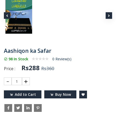
Aashiqon ka Safar
98 In Stock
0 Review(s)
Rs288
Rs360
Price :
1
Add to Cart
Buy Now