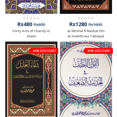
Rs480
Rs1280
Rs600
Rs1600
Forty Acts of Charity in
al-Iktimal fi Nashat Ilm
Islam
al-Hadith wa Tabaqat
al-Rijal
60% DISCOUNT
60% DISCOUNT