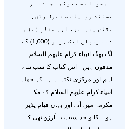
اس حوالے سے دیکھا جائے تو
مستند روایات سے صرف رکن،
مقامِ اِبراہیم اور مقامِ زَمزم
کے درمیان ایک ہزار (1,000) کے
لگ بھگ انبیاء کرام علیھم السلام
مدفون ہیں۔ اس کتاب کا سب سے
اہم اور مرکزی نکتہ یہ ہے کہ جملہ
انبیاء کرام علیھم السلام کے مکہ
مکرمہ میں آنے اور یہاں قیام پذیر
ہونے کا واحد سبب یہ آرزو تھی کہ