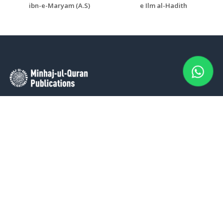
ibn-e-Maryam (A.S)
e Ilm al-Hadith
Minhaj-ul-Quran Publications (MQP) stands as a prominent
publishing house dedicated to the dissemination of authentic
knowledge and wisdom, firmly rooted in the profound
philosophy of the Qur’an and the Sunna. MQP’s distinguished
range prominently features the intellectual and spiritual works of
renowned scholars like Shaykh-ul-Islam Dr Muhammad Tahir-ul-
Qadri, Dr Hassan Mohi-ud-Din Qadri, and Prof Dr Hussain Mohi-
ud-Din Qadri. MQP’s diverse portfolio encompasses academic
publications that cater to a broad spectrum of readers. These
publications encompass a wide range of materials, including
magazines, journals, books, advertising materials, and