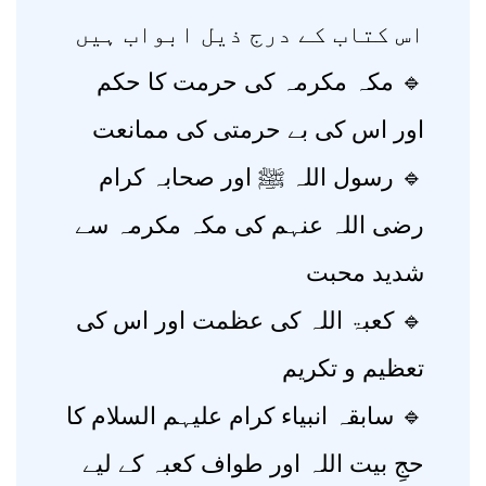
اس کتاب کے درج ذیل ابواب ہیں
🔹 مکہ مکرمہ کی حرمت کا حکم
اور اس کی بے حرمتی کی ممانعت
🔹 رسول اللہ ﷺ اور صحابہ کرام
رضی اللہ عنہم کی مکہ مکرمہ سے
شدید محبت
🔹 کعبۃ اللہ کی عظمت اور اس کی
تعظیم و تکریم
🔹 سابقہ انبیاء کرام علیہم السلام کا
حجِ بیت اللہ اور طواف کعبہ کے لیے