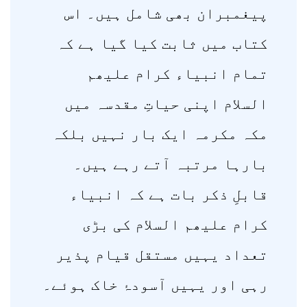
پیغمبران بھی شامل ہیں۔ اس
کتاب میں ثابت کیا گیا ہے کہ
تمام انبیاء کرام علیھم
السلام اپنی حیاتِ مقدسہ میں
مکہ مکرمہ ایک بار نہیں بلکہ
بارہا مرتبہ آتے رہے ہیں۔
قابلِ ذکر بات ہے کہ انبیاء
کرام علیھم السلام کی بڑی
تعداد یہیں مستقل قیام پذیر
رہی اور یہیں آسودۂ خاک ہوئے۔