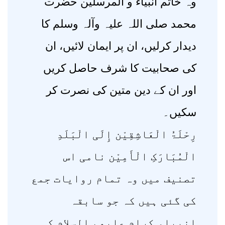
وہ خاتم انبیاء و المرسلین حضرت
محمد صلی اللہ علیہ وآلہ وسلم کا
دیدار کرلیں، ان پر ایمان لائیں، ان
کی صحابیت کا شرف حاصل کریں
اور ان کے دین متین کی نصرت کر
سکیں۔
رِحْلَۃُ الْعَاشِقِیْن إِلَی الْبَلَدِ
الْمُبَارَکِ الْأَمِیْن نامی اس
تصنیف میں وہ تمام روایات جمع
کی گئی ہیں کہ جو سابقہ
انبیاء کرام علیھم السلام کی